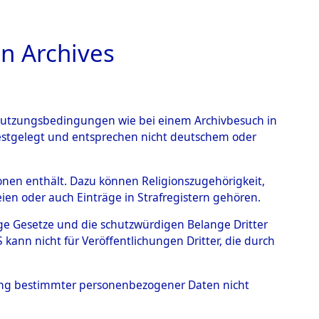
n Archives
TIONS ONLINE
n Nutzungsbedingungen wie bei einem Archivbesuch in
festgelegt und entsprechen nicht deutschem oder
berg.
→
0001 (84603062)
rsonen enthält. Dazu können Religionszugehörigkeit,
en oder auch Einträge in Strafregistern gehören.
tige Gesetze und die schutzwürdigen Belange Dritter
ann nicht für Veröffentlichungen Dritter, die durch
hung bestimmter personenbezogener Daten nicht