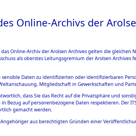
a
A
es Online-Archivs der Arolse
DIGITAL COLLEC
r das Online-Archiv der Arolsen Archives gelten die gleiche
ESCHREIBUNG
ARCHIVALE
ÜBERSICHT
BILD
sschuss als oberstes Leitungsgremium der Arolsen Archives 
en zu den Orten Cham - Fron
e sensible Daten zu identifizierten oder identifizierbaren Pe
Weltanschauung, Mitgliedschaft in Gewerkschaften und Partei
4603178)
antwortlich, dass Sie das Recht auf die Privatsphäre und sons
 in Bezug auf personenbezogene Daten respektieren. Der ITS k
rtlich gemacht werden.
0115 (84603178)
ls Angehöriger aus berechtigten Gründen einer Veröffentlic