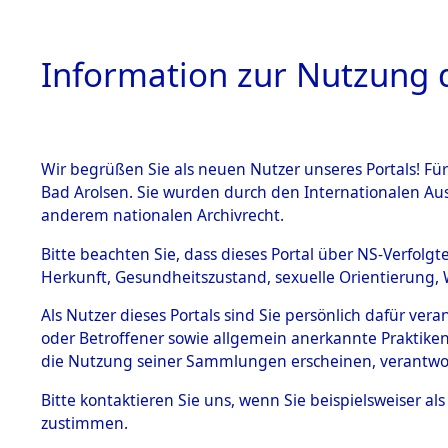
Information zur Nutzung d
Wir begrüßen Sie als neuen Nutzer unseres Portals! Fü
HOME
BESTANDSB
Bad Arolsen. Sie wurden durch den Internationalen Au
anderem nationalen Archivrecht.
BESTÄNDE
Ermittlung
Bitte beachten Sie, dass dieses Portal über NS-Verfolgt
Herkunft, Gesundheitszustand, sexuelle Orientierung, 
1.
→
0115 (8
Inhaftierungsdoku
Als Nutzer dieses Portals sind Sie persönlich dafür ver
mente
oder Betroffener sowie allgemein anerkannte Praktiken
5. Verschiedenes
die Nutzung seiner Sammlungen erscheinen, verantwo
5.3
Bitte
kontaktieren
Sie uns, wenn Sie beispielsweiser a
Todesmärsche
zustimmen.
5.3.1 Alliierte
Erhebungen