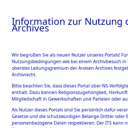
Information zur Nutzung d
Archives
HOME
BESTANDSBESCHREIBUNG
ARCHIVAL
Wir begrüßen Sie als neuen Nutzer unseres Portals! Für
Nutzungsbedingungen wie bei einem Archivbesuch in B
oberstes Leitungsgremium der Arolsen Archives festg
Archivrecht.
BESTÄNDE
Bitte beachten Sie, dass dieses Portal über NS-Verfolgte
Ermittlung
enthält. Dazu können Religionszugehörigkeit, Herkunf
Mitgliedschaft in Gewerkschaften und Parteien oder auc
1.
Fronberg.
Inhaftierungsdoku
mente
Als Nutzer dieses Portals sind Sie persönlich dafür vera
0008 (846
Gesetze und die schutzwürdigen Belange Dritter oder B
5. Verschiedenes
personenbezogene Daten respektieren. Der ITS kann nic
5.3