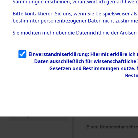
Sammlungen erscheinen, verantwortlich gemacht wer
Todesmärsche
5.3.1 Alliierte
Bitte
kontaktieren
Sie uns, wenn Sie beispielsweiser al
Erhebungen
bestimmter personenbezogener Daten nicht zustimme
zu
Todesmärsch
en
Sie möchten mehr über die Datenrichtlinie der Arolsen
5.3.2
Versuchte
Identifizierun
Einverständniserklärung: Hiermit erkläre ich
g
Daten ausschließlich für wissenschaftlich
5.3.3
Todesmärsch
Gesetzen und Bestimmungen nutze. Mi
e /
Best
Identifikation
unbekannter
Toter
5.3.5
Grabermittlu
ng /
Friedhofsplän
e
Einen Kommentar schr