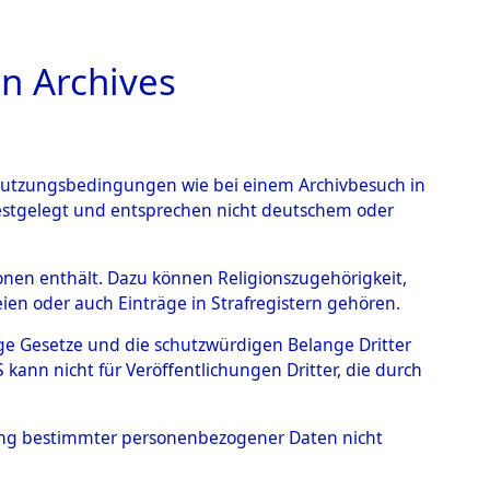
n Archives
TIONS ONLINE
n Nutzungsbedingungen wie bei einem Archivbesuch in
festgelegt und entsprechen nicht deutschem oder
berg.
→
0002 (84603225)
rsonen enthält. Dazu können Religionszugehörigkeit,
en oder auch Einträge in Strafregistern gehören.
tige Gesetze und die schutzwürdigen Belange Dritter
ann nicht für Veröffentlichungen Dritter, die durch
hung bestimmter personenbezogener Daten nicht