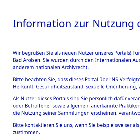
Information zur Nutzung d
Wir begrüßen Sie als neuen Nutzer unseres Portals! Fü
HOME
BESTANDSB
Bad Arolsen. Sie wurden durch den Internationalen Au
anderem nationalen Archivrecht.
BESTÄNDE
Ermittlung
Bitte beachten Sie, dass dieses Portal über NS-Verfolgt
Herkunft, Gesundheitszustand, sexuelle Orientierung, 
1.
→
0030 (8
Inhaftierungsdoku
Als Nutzer dieses Portals sind Sie persönlich dafür ver
mente
oder Betroffener sowie allgemein anerkannte Praktiken
5. Verschiedenes
die Nutzung seiner Sammlungen erscheinen, verantwo
5.3
Bitte
kontaktieren
Sie uns, wenn Sie beispielsweiser a
Todesmärsche
zustimmen.
5.3.1 Alliierte
Erhebungen