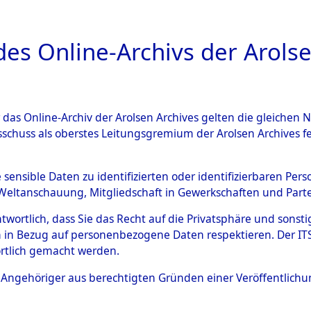
a
A
es Online-Archivs der Arolse
DIGITAL COLLEC
r das Online-Archiv der Arolsen Archives gelten die gleiche
ESCHREIBUNG
ARCHIVALE
ÜBERSICHT
BILD
sschuss als oberstes Leitungsgremium der Arolsen Archives 
en zu den Orten Cham - Fron
e sensible Daten zu identifizierten oder identifizierbaren Pe
Weltanschauung, Mitgliedschaft in Gewerkschaften und Partei
4603255)
antwortlich, dass Sie das Recht auf die Privatsphäre und sons
 in Bezug auf personenbezogene Daten respektieren. Der ITS k
rtlich gemacht werden.
0030 (84603255)
ls Angehöriger aus berechtigten Gründen einer Veröffentlic