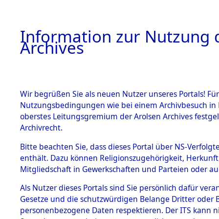
Information zur Nutzung d
Archives
HOME
BESTANDSBESCHREIBUNG
ARCHIVAL
Wir begrüßen Sie als neuen Nutzer unseres Portals! Für
Nutzungsbedingungen wie bei einem Archivbesuch in B
oberstes Leitungsgremium der Arolsen Archives festg
Archivrecht.
BESTÄNDE
Bitte beachten Sie, dass dieses Portal über NS-Verfolgte
Ermittlung
enthält. Dazu können Religionszugehörigkeit, Herkunf
Mitgliedschaft in Gewerkschaften und Parteien oder auc
1.
Fronberg.
Inhaftierungsdoku
mente
Als Nutzer dieses Portals sind Sie persönlich dafür vera
0066 (846
Gesetze und die schutzwürdigen Belange Dritter oder B
5. Verschiedenes
personenbezogene Daten respektieren. Der ITS kann nic
5.3