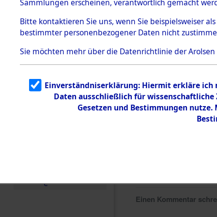
Sammlungen erscheinen, verantwortlich gemacht wer
Todesmärsche
5.3.1 Alliierte
Bitte
kontaktieren
Sie uns, wenn Sie beispielsweiser al
Erhebungen
bestimmter personenbezogener Daten nicht zustimme
zu
Todesmärsch
en
Sie möchten mehr über die Datenrichtlinie der Arolsen
5.3.2
Versuchte
Identifizierun
Einverständniserklärung: Hiermit erkläre ich
g
Daten ausschließlich für wissenschaftlich
5.3.3
Todesmärsch
Gesetzen und Bestimmungen nutze. Mi
e /
Best
Identifikation
unbekannter
Toter
5.3.5
Grabermittlu
ng /
Friedhofsplän
e
Einen Kommentar schr