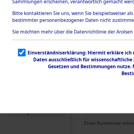
Sammlungen erscheinen, verantwortlich gemacht wer
Todesmärsche
5.3.1 Alliierte
Bitte
kontaktieren
Sie uns, wenn Sie beispielsweiser al
Erhebungen
bestimmter personenbezogener Daten nicht zustimme
zu
Todesmärsch
en
Sie möchten mehr über die Datenrichtlinie der Arolsen
5.3.2
Versuchte
Identifizierun
Einverständniserklärung: Hiermit erkläre ich
g
Daten ausschließlich für wissenschaftlich
5.3.3
Todesmärsch
Gesetzen und Bestimmungen nutze. Mi
e /
Best
Identifikation
unbekannter
Toter
5.3.5
Grabermittlu
ng /
Friedhofsplän
e
Einen Kommentar schr