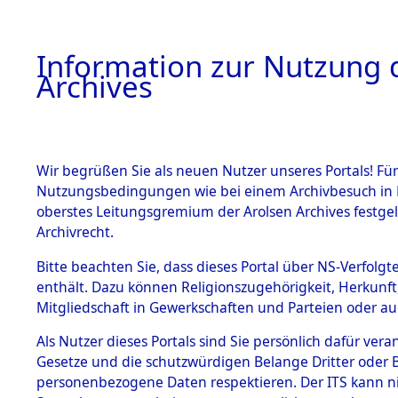
Information zur Nutzung d
Archives
HOME
BESTANDSBESCHREIBUNG
ARCHIVAL
Wir begrüßen Sie als neuen Nutzer unseres Portals! Für
Nutzungsbedingungen wie bei einem Archivbesuch in B
oberstes Leitungsgremium der Arolsen Archives festg
Archivrecht.
BESTÄNDE
Bitte beachten Sie, dass dieses Portal über NS-Verfolgte
Ermittlung
enthält. Dazu können Religionszugehörigkeit, Herkunf
Mitgliedschaft in Gewerkschaften und Parteien oder auc
1.
Fronberg.
Inhaftierungsdoku
mente
Als Nutzer dieses Portals sind Sie persönlich dafür vera
0089 (846
Gesetze und die schutzwürdigen Belange Dritter oder B
5. Verschiedenes
personenbezogene Daten respektieren. Der ITS kann nic
5.3