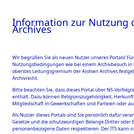
Information zur Nutzung d
Archives
HOME
BESTANDSBESCHREIBUNG
ARCHIVAL
Wir begrüßen Sie als neuen Nutzer unseres Portals! Für
Nutzungsbedingungen wie bei einem Archivbesuch in B
oberstes Leitungsgremium der Arolsen Archives festg
Archivrecht.
BESTÄNDE
Bitte beachten Sie, dass dieses Portal über NS-Verfolgte
Ermittlung
enthält. Dazu können Religionszugehörigkeit, Herkunf
Mitgliedschaft in Gewerkschaften und Parteien oder auc
1.
Fronberg.
Inhaftierungsdoku
mente
Als Nutzer dieses Portals sind Sie persönlich dafür vera
0106 (846
Gesetze und die schutzwürdigen Belange Dritter oder B
5. Verschiedenes
personenbezogene Daten respektieren. Der ITS kann nic
5.3