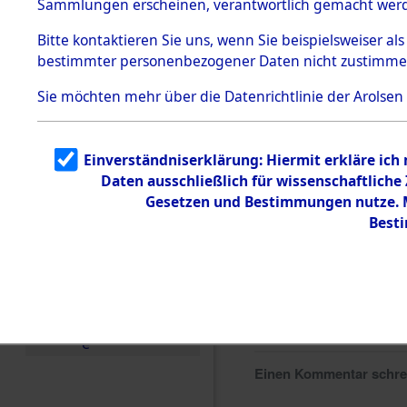
Sammlungen erscheinen, verantwortlich gemacht wer
Todesmärsche
5.3.1 Alliierte
Bitte
kontaktieren
Sie uns, wenn Sie beispielsweiser al
Erhebungen
bestimmter personenbezogener Daten nicht zustimme
zu
Todesmärsch
en
Sie möchten mehr über die Datenrichtlinie der Arolsen
5.3.2
Versuchte
Identifizierun
Einverständniserklärung: Hiermit erkläre ich
g
Daten ausschließlich für wissenschaftlich
5.3.3
Todesmärsch
Gesetzen und Bestimmungen nutze. Mi
e /
Best
Identifikation
unbekannter
Toter
5.3.5
Grabermittlu
ng /
Friedhofsplän
e
Einen Kommentar schr