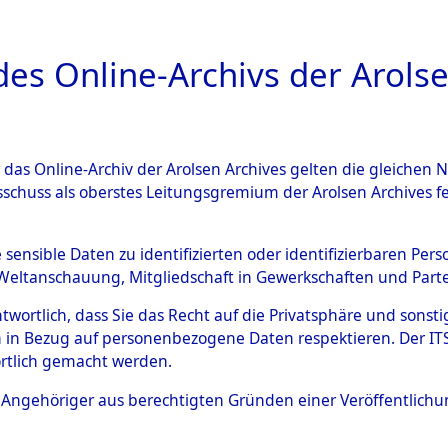
a
A
es Online-Archivs der Arolse
DIGITAL COLLEC
r das Online-Archiv der Arolsen Archives gelten die gleiche
ESCHREIBUNG
ARCHIVALE
ÜBERSICHT
BILD
sschuss als oberstes Leitungsgremium der Arolsen Archives 
en zu den Orten Cham - Fron
e sensible Daten zu identifizierten oder identifizierbaren Pe
Weltanschauung, Mitgliedschaft in Gewerkschaften und Partei
4603421)
antwortlich, dass Sie das Recht auf die Privatsphäre und sons
 in Bezug auf personenbezogene Daten respektieren. Der ITS k
rtlich gemacht werden.
0002 (84603421)
ls Angehöriger aus berechtigten Gründen einer Veröffentlic