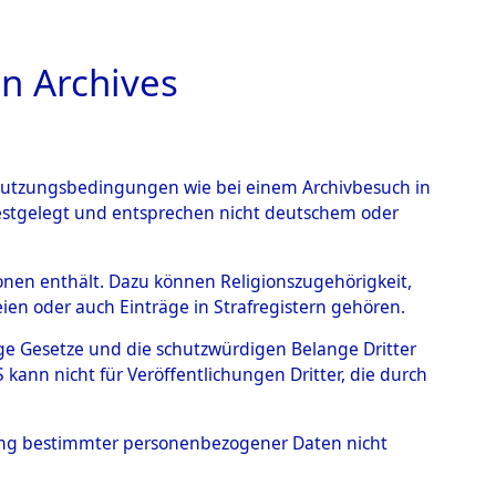
n Archives
TIONS ONLINE
n Nutzungsbedingungen wie bei einem Archivbesuch in
festgelegt und entsprechen nicht deutschem oder
berg.
→
0003 (84603419)
rsonen enthält. Dazu können Religionszugehörigkeit,
en oder auch Einträge in Strafregistern gehören.
tige Gesetze und die schutzwürdigen Belange Dritter
ann nicht für Veröffentlichungen Dritter, die durch
hung bestimmter personenbezogener Daten nicht