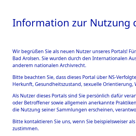
Information zur Nutzung d
Wir begrüßen Sie als neuen Nutzer unseres Portals! Fü
HOME
BESTANDSB
Bad Arolsen. Sie wurden durch den Internationalen Au
anderem nationalen Archivrecht.
BESTÄNDE
Ermittlung
Bitte beachten Sie, dass dieses Portal über NS-Verfolgt
Herkunft, Gesundheitszustand, sexuelle Orientierung, 
1.
→
0002 (8
Inhaftierungsdoku
Als Nutzer dieses Portals sind Sie persönlich dafür ver
mente
oder Betroffener sowie allgemein anerkannte Praktiken
5. Verschiedenes
die Nutzung seiner Sammlungen erscheinen, verantwo
5.3
Bitte
kontaktieren
Sie uns, wenn Sie beispielsweiser a
Todesmärsche
zustimmen.
5.3.1 Alliierte
Erhebungen