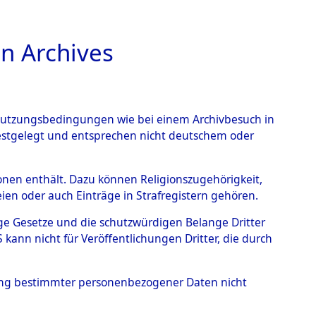
n Archives
TIONS ONLINE
n Nutzungsbedingungen wie bei einem Archivbesuch in
festgelegt und entsprechen nicht deutschem oder
berg.
→
0003 (84603419)
rsonen enthält. Dazu können Religionszugehörigkeit,
en oder auch Einträge in Strafregistern gehören.
tige Gesetze und die schutzwürdigen Belange Dritter
ann nicht für Veröffentlichungen Dritter, die durch
hung bestimmter personenbezogener Daten nicht