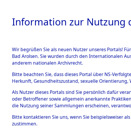
Information zur Nutzung d
Wir begrüßen Sie als neuen Nutzer unseres Portals! Fü
HOME
BESTANDSB
Bad Arolsen. Sie wurden durch den Internationalen Au
anderem nationalen Archivrecht.
BESTÄNDE
Ermittlung
Bitte beachten Sie, dass dieses Portal über NS-Verfolgt
Herkunft, Gesundheitszustand, sexuelle Orientierung, 
1.
→
0019 (8
Inhaftierungsdoku
Als Nutzer dieses Portals sind Sie persönlich dafür ver
mente
oder Betroffener sowie allgemein anerkannte Praktiken
5. Verschiedenes
die Nutzung seiner Sammlungen erscheinen, verantwo
5.3
Bitte
kontaktieren
Sie uns, wenn Sie beispielsweiser a
Todesmärsche
zustimmen.
5.3.1 Alliierte
Erhebungen