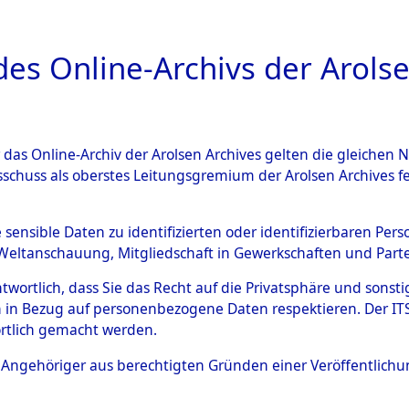
a
A
es Online-Archivs der Arolse
DIGITAL COLLEC
r das Online-Archiv der Arolsen Archives gelten die gleiche
ESCHREIBUNG
ARCHIVALE
ÜBERSICHT
BILD
sschuss als oberstes Leitungsgremium der Arolsen Archives 
en zu den Orten Cham - Fron
e sensible Daten zu identifizierten oder identifizierbaren Pe
Weltanschauung, Mitgliedschaft in Gewerkschaften und Partei
4603438)
antwortlich, dass Sie das Recht auf die Privatsphäre und sons
 in Bezug auf personenbezogene Daten respektieren. Der ITS k
rtlich gemacht werden.
0019 (84603438)
ls Angehöriger aus berechtigten Gründen einer Veröffentlic