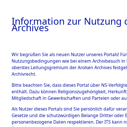
Information zur Nutzung d
Archives
HOME
BESTANDSBESCHREIBUNG
ARCHIVAL
Wir begrüßen Sie als neuen Nutzer unseres Portals! Für
Nutzungsbedingungen wie bei einem Archivbesuch in B
oberstes Leitungsgremium der Arolsen Archives festg
Archivrecht.
BESTÄNDE
Bitte beachten Sie, dass dieses Portal über NS-Verfolgte
Ermittlung
enthält. Dazu können Religionszugehörigkeit, Herkunf
Mitgliedschaft in Gewerkschaften und Parteien oder auc
1.
Fronberg.
Inhaftierungsdoku
mente
Als Nutzer dieses Portals sind Sie persönlich dafür vera
0056 (846
Gesetze und die schutzwürdigen Belange Dritter oder B
5. Verschiedenes
personenbezogene Daten respektieren. Der ITS kann nic
5.3