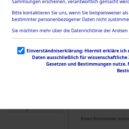
Sammlungen erscheinen, verantwortlich gemacht wer
Todesmärsche
5.3.1 Alliierte
Bitte
kontaktieren
Sie uns, wenn Sie beispielsweiser al
Erhebungen
bestimmter personenbezogener Daten nicht zustimme
zu
Todesmärsch
en
Sie möchten mehr über die Datenrichtlinie der Arolsen
5.3.2
Versuchte
Identifizierun
Einverständniserklärung: Hiermit erkläre ich
g
Daten ausschließlich für wissenschaftlich
5.3.3
Todesmärsch
Gesetzen und Bestimmungen nutze. Mi
e /
Best
Identifikation
unbekannter
Toter
5.3.5
Grabermittlu
ng /
Friedhofsplän
e
Einen Kommentar schr