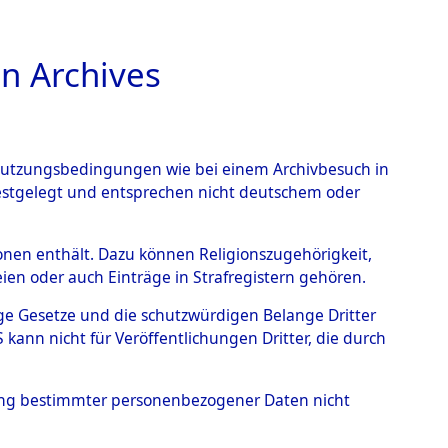
n Archives
TIONS ONLINE
n Nutzungsbedingungen wie bei einem Archivbesuch in
festgelegt und entsprechen nicht deutschem oder
berg.
→
0003 (84603419)
rsonen enthält. Dazu können Religionszugehörigkeit,
en oder auch Einträge in Strafregistern gehören.
tige Gesetze und die schutzwürdigen Belange Dritter
ann nicht für Veröffentlichungen Dritter, die durch
hung bestimmter personenbezogener Daten nicht