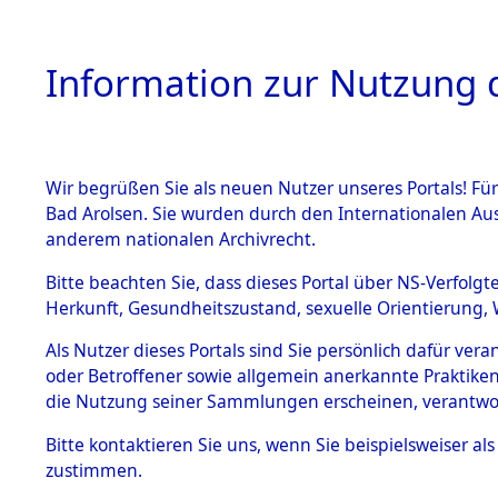
Information zur Nutzung d
Wir begrüßen Sie als neuen Nutzer unseres Portals! Fü
HOME
BESTANDSB
Bad Arolsen. Sie wurden durch den Internationalen Au
anderem nationalen Archivrecht.
BESTÄNDE
Ermittlung
Bitte beachten Sie, dass dieses Portal über NS-Verfolgt
Herkunft, Gesundheitszustand, sexuelle Orientierung, 
1.
→
0067 (8
Inhaftierungsdoku
Als Nutzer dieses Portals sind Sie persönlich dafür ver
mente
oder Betroffener sowie allgemein anerkannte Praktiken
5. Verschiedenes
die Nutzung seiner Sammlungen erscheinen, verantwo
5.3
Bitte
kontaktieren
Sie uns, wenn Sie beispielsweiser a
Todesmärsche
zustimmen.
5.3.1 Alliierte
Erhebungen