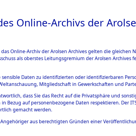
a
A
es Online-Archivs der Arolse
DIGITAL COLLEC
r das Online-Archiv der Arolsen Archives gelten die gleiche
ESCHREIBUNG
ARCHIVALE
ÜBERSICHT
BILD
sschuss als oberstes Leitungsgremium der Arolsen Archives 
en zu den Orten Cham - Fron
e sensible Daten zu identifizierten oder identifizierbaren Pe
Weltanschauung, Mitgliedschaft in Gewerkschaften und Partei
4603486)
antwortlich, dass Sie das Recht auf die Privatsphäre und sons
 in Bezug auf personenbezogene Daten respektieren. Der ITS k
rtlich gemacht werden.
0067 (84603486)
ls Angehöriger aus berechtigten Gründen einer Veröffentlic