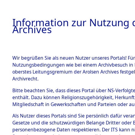
Information zur Nutzung d
Archives
HOME
BESTANDSBESCHREIBUNG
ARCHIVAL
Wir begrüßen Sie als neuen Nutzer unseres Portals! Für
Nutzungsbedingungen wie bei einem Archivbesuch in B
oberstes Leitungsgremium der Arolsen Archives festg
Archivrecht.
BESTÄNDE
Bitte beachten Sie, dass dieses Portal über NS-Verfolgte
Ermittlung
enthält. Dazu können Religionszugehörigkeit, Herkunf
Mitgliedschaft in Gewerkschaften und Parteien oder auc
1.
Fronberg.
Inhaftierungsdoku
mente
Als Nutzer dieses Portals sind Sie persönlich dafür vera
0071 (846
Gesetze und die schutzwürdigen Belange Dritter oder B
5. Verschiedenes
personenbezogene Daten respektieren. Der ITS kann nic
5.3