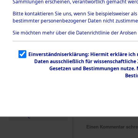
Sammlungen erscheinen, verantwortlich gemacht wer
Todesmärsche
5.3.1 Alliierte
Bitte
kontaktieren
Sie uns, wenn Sie beispielsweiser al
Erhebungen
bestimmter personenbezogener Daten nicht zustimme
zu
Todesmärsch
en
Sie möchten mehr über die Datenrichtlinie der Arolsen
5.3.2
Versuchte
Identifizierun
Einverständniserklärung: Hiermit erkläre ich
g
Daten ausschließlich für wissenschaftlich
5.3.3
Todesmärsch
Gesetzen und Bestimmungen nutze. Mi
e /
Best
Identifikation
unbekannter
Toter
5.3.5
Grabermittlu
ng /
Friedhofsplän
e
Einen Kommentar schr