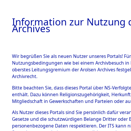
Information zur Nutzung d
Archives
HOME
BESTANDSBESCHREIBUNG
ARCHIVAL
Wir begrüßen Sie als neuen Nutzer unseres Portals! Für
Nutzungsbedingungen wie bei einem Archivbesuch in B
oberstes Leitungsgremium der Arolsen Archives festg
Archivrecht.
BESTÄNDE
Bitte beachten Sie, dass dieses Portal über NS-Verfolgte
Ermittlung
enthält. Dazu können Religionszugehörigkeit, Herkunf
Mitgliedschaft in Gewerkschaften und Parteien oder auc
1.
Fronberg.
Inhaftierungsdoku
mente
Als Nutzer dieses Portals sind Sie persönlich dafür vera
0089 (846
Gesetze und die schutzwürdigen Belange Dritter oder B
5. Verschiedenes
personenbezogene Daten respektieren. Der ITS kann nic
5.3