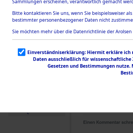
Sammlungen erscheinen, verantwortlich gemacht wer
Todesmärsche
5.3.1 Alliierte
Bitte
kontaktieren
Sie uns, wenn Sie beispielsweiser al
Erhebungen
bestimmter personenbezogener Daten nicht zustimme
zu
Todesmärsch
en
Sie möchten mehr über die Datenrichtlinie der Arolsen
5.3.2
Versuchte
Identifizierun
Einverständniserklärung: Hiermit erkläre ich
g
Daten ausschließlich für wissenschaftlich
5.3.3
Todesmärsch
Gesetzen und Bestimmungen nutze. Mi
e /
Best
Identifikation
unbekannter
Toter
5.3.5
Grabermittlu
ng /
Friedhofsplän
e
Einen Kommentar schr