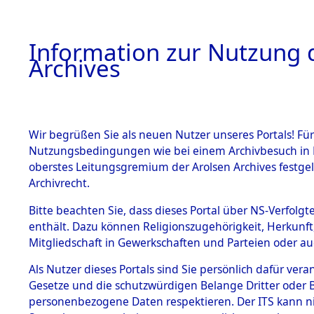
Information zur Nutzung d
Archives
HOME
BESTANDSBESCHREIBUNG
ARCHIVAL
Wir begrüßen Sie als neuen Nutzer unseres Portals! Für
Nutzungsbedingungen wie bei einem Archivbesuch in B
oberstes Leitungsgremium der Arolsen Archives festg
Archivrecht.
BESTÄNDE
Bitte beachten Sie, dass dieses Portal über NS-Verfolgte
Ermittlung
enthält. Dazu können Religionszugehörigkeit, Herkunf
Mitgliedschaft in Gewerkschaften und Parteien oder auc
1.
Fronberg.
Inhaftierungsdoku
mente
Als Nutzer dieses Portals sind Sie persönlich dafür vera
0119 (846
Gesetze und die schutzwürdigen Belange Dritter oder B
5. Verschiedenes
personenbezogene Daten respektieren. Der ITS kann nic
5.3