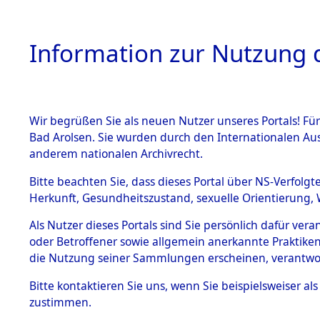
Information zur Nutzung d
Wir begrüßen Sie als neuen Nutzer unseres Portals! Fü
HOME
BESTANDSB
Bad Arolsen. Sie wurden durch den Internationalen Au
anderem nationalen Archivrecht.
BESTÄNDE
Ermittlung
Bitte beachten Sie, dass dieses Portal über NS-Verfolgt
Herkunft, Gesundheitszustand, sexuelle Orientierung, 
1.
→
0129 (8
Inhaftierungsdoku
Als Nutzer dieses Portals sind Sie persönlich dafür ver
mente
oder Betroffener sowie allgemein anerkannte Praktiken
5. Verschiedenes
die Nutzung seiner Sammlungen erscheinen, verantwo
5.3
Bitte
kontaktieren
Sie uns, wenn Sie beispielsweiser a
Todesmärsche
zustimmen.
5.3.1 Alliierte
Erhebungen