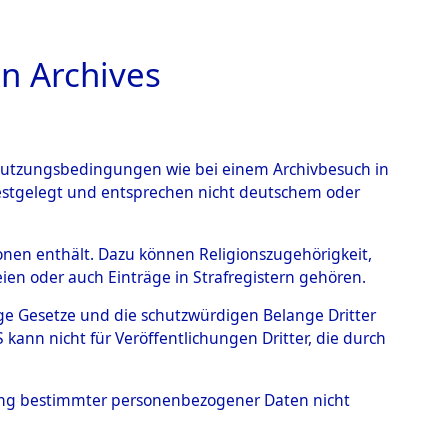
n Archives
TIONS ONLINE
n Nutzungsbedingungen wie bei einem Archivbesuch in
festgelegt und entsprechen nicht deutschem oder
berg.
→
0003 (84603419)
rsonen enthält. Dazu können Religionszugehörigkeit,
en oder auch Einträge in Strafregistern gehören.
tige Gesetze und die schutzwürdigen Belange Dritter
ann nicht für Veröffentlichungen Dritter, die durch
hung bestimmter personenbezogener Daten nicht