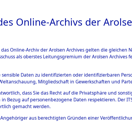
a
A
es Online-Archivs der Arolse
DIGITAL COLLEC
r das Online-Archiv der Arolsen Archives gelten die gleiche
ESCHREIBUNG
ARCHIVALE
ÜBERSICHT
BILD
sschuss als oberstes Leitungsgremium der Arolsen Archives 
en zu den Orten Cham - Fron
e sensible Daten zu identifizierten oder identifizierbaren Pe
Weltanschauung, Mitgliedschaft in Gewerkschaften und Partei
4603548)
antwortlich, dass Sie das Recht auf die Privatsphäre und sons
 in Bezug auf personenbezogene Daten respektieren. Der ITS k
rtlich gemacht werden.
0129 (84603548)
ls Angehöriger aus berechtigten Gründen einer Veröffentlic