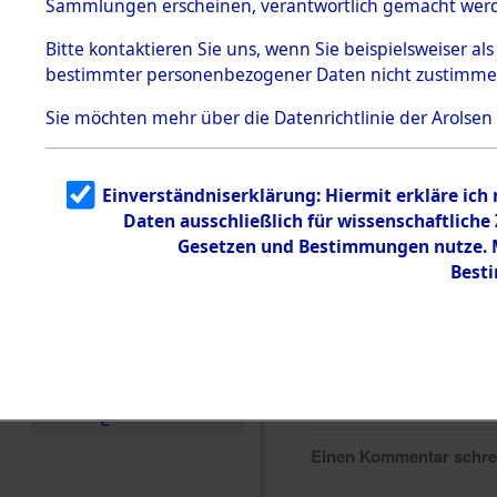
Sammlungen erscheinen, verantwortlich gemacht wer
Todesmärsche
5.3.1 Alliierte
Bitte
kontaktieren
Sie uns, wenn Sie beispielsweiser al
Erhebungen
bestimmter personenbezogener Daten nicht zustimme
zu
Todesmärsch
en
Sie möchten mehr über die Datenrichtlinie der Arolsen
5.3.2
Versuchte
Identifizierun
Einverständniserklärung: Hiermit erkläre ich
g
Daten ausschließlich für wissenschaftlich
5.3.3
Todesmärsch
Gesetzen und Bestimmungen nutze. Mi
e /
Best
Identifikation
unbekannter
Toter
5.3.5
Grabermittlu
ng /
Friedhofsplän
e
Einen Kommentar schr