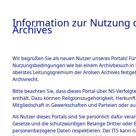
Information zur Nutzung d
Archives
HOME
BESTANDSBESCHREIBUNG
ARCHIVAL
Wir begrüßen Sie als neuen Nutzer unseres Portals! Für
Nutzungsbedingungen wie bei einem Archivbesuch in B
oberstes Leitungsgremium der Arolsen Archives festg
Archivrecht.
BESTÄNDE
Bitte beachten Sie, dass dieses Portal über NS-Verfolgte
Ermittlung
enthält. Dazu können Religionszugehörigkeit, Herkunf
Mitgliedschaft in Gewerkschaften und Parteien oder auc
1.
Fronberg.
Inhaftierungsdoku
mente
Als Nutzer dieses Portals sind Sie persönlich dafür vera
0132 (846
Gesetze und die schutzwürdigen Belange Dritter oder B
5. Verschiedenes
personenbezogene Daten respektieren. Der ITS kann nic
5.3