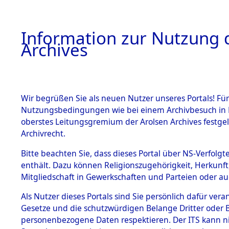
Information zur Nutzung d
Archives
HOME
BESTANDSBESCHREIBUNG
ARCHIVAL
Wir begrüßen Sie als neuen Nutzer unseres Portals! Für
Nutzungsbedingungen wie bei einem Archivbesuch in B
oberstes Leitungsgremium der Arolsen Archives festg
Archivrecht.
BESTÄNDE
Bitte beachten Sie, dass dieses Portal über NS-Verfolgte
Ermittlung
enthält. Dazu können Religionszugehörigkeit, Herkunf
Mitgliedschaft in Gewerkschaften und Parteien oder auc
1.
Fronberg.
Inhaftierungsdoku
mente
Als Nutzer dieses Portals sind Sie persönlich dafür vera
0149 (846
Gesetze und die schutzwürdigen Belange Dritter oder B
5. Verschiedenes
personenbezogene Daten respektieren. Der ITS kann nic
5.3