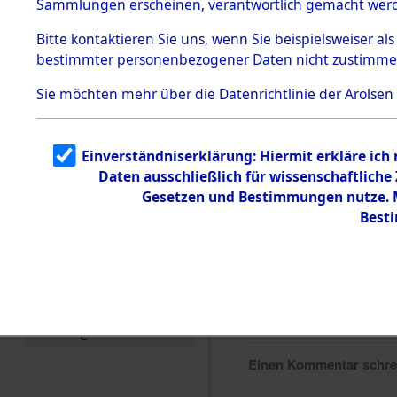
Sammlungen erscheinen, verantwortlich gemacht wer
Todesmärsche
5.3.1 Alliierte
Bitte
kontaktieren
Sie uns, wenn Sie beispielsweiser al
Erhebungen
bestimmter personenbezogener Daten nicht zustimme
zu
Todesmärsch
en
Sie möchten mehr über die Datenrichtlinie der Arolsen
5.3.2
Versuchte
Identifizierun
Einverständniserklärung: Hiermit erkläre ich
g
Daten ausschließlich für wissenschaftlich
5.3.3
Todesmärsch
Gesetzen und Bestimmungen nutze. Mi
e /
Best
Identifikation
unbekannter
Toter
5.3.5
Grabermittlu
ng /
Friedhofsplän
e
Einen Kommentar schr