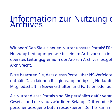
Information zur Nutzung d
Archives
HOME
BESTANDSBESCHREIBUNG
ARCHIVAL
Wir begrüßen Sie als neuen Nutzer unseres Portals! Für
Nutzungsbedingungen wie bei einem Archivbesuch in B
oberstes Leitungsgremium der Arolsen Archives festg
Archivrecht.
BESTÄNDE
Bitte beachten Sie, dass dieses Portal über NS-Verfolgte
Ermittlung
enthält. Dazu können Religionszugehörigkeit, Herkunf
Mitgliedschaft in Gewerkschaften und Parteien oder auc
1.
Gardelege
Inhaftierungsdoku
mente
Als Nutzer dieses Portals sind Sie persönlich dafür vera
(84603601
Gesetze und die schutzwürdigen Belange Dritter oder B
5. Verschiedenes
personenbezogene Daten respektieren. Der ITS kann nic
5.3