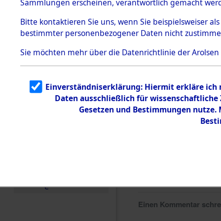
Sammlungen erscheinen, verantwortlich gemacht wer
Todesmärsche
5.3.1 Alliierte
Bitte
kontaktieren
Sie uns, wenn Sie beispielsweiser al
Erhebungen
bestimmter personenbezogener Daten nicht zustimme
zu
Todesmärsch
en
Sie möchten mehr über die Datenrichtlinie der Arolsen
5.3.2
Versuchte
Identifizierun
Einverständniserklärung: Hiermit erkläre ich
g
Daten ausschließlich für wissenschaftlich
5.3.3
Todesmärsch
Gesetzen und Bestimmungen nutze. Mi
e /
Best
Identifikation
unbekannter
Toter
5.3.5
Grabermittlu
ng /
Friedhofsplän
e
Einen Kommentar schr