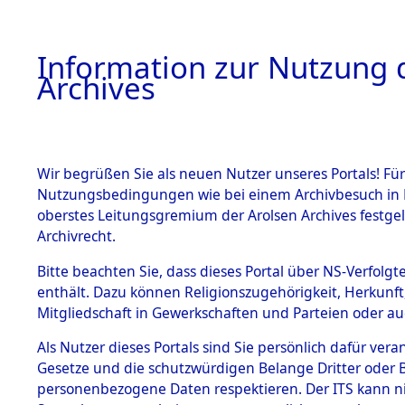
Information zur Nutzung d
Archives
HOME
BESTANDSBESCHREIBUNG
ARCHIVAL
Wir begrüßen Sie als neuen Nutzer unseres Portals! Für
Nutzungsbedingungen wie bei einem Archivbesuch in B
oberstes Leitungsgremium der Arolsen Archives festg
Archivrecht.
BESTÄNDE
Bitte beachten Sie, dass dieses Portal über NS-Verfolgte
Ermittlung
enthält. Dazu können Religionszugehörigkeit, Herkunf
Mitgliedschaft in Gewerkschaften und Parteien oder auc
1.
Gardelege
Inhaftierungsdoku
mente
Als Nutzer dieses Portals sind Sie persönlich dafür vera
(84603601
Gesetze und die schutzwürdigen Belange Dritter oder B
5. Verschiedenes
personenbezogene Daten respektieren. Der ITS kann nic
5.3