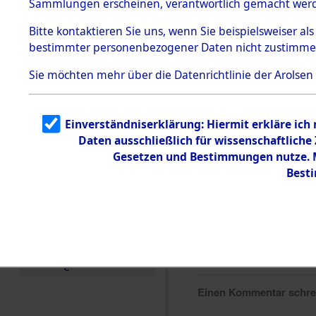
Sammlungen erscheinen, verantwortlich gemacht wer
Todesmärsche
5.3.1 Alliierte
Bitte
kontaktieren
Sie uns, wenn Sie beispielsweiser al
Erhebungen
bestimmter personenbezogener Daten nicht zustimme
zu
Todesmärsch
en
Sie möchten mehr über die Datenrichtlinie der Arolsen
5.3.2
Versuchte
Identifizierun
Einverständniserklärung: Hiermit erkläre ich
g
Daten ausschließlich für wissenschaftlich
5.3.3
Todesmärsch
Gesetzen und Bestimmungen nutze. Mi
e /
Best
Identifikation
unbekannter
Toter
5.3.5
Grabermittlu
ng /
Friedhofsplän
e
Einen Kommentar schr