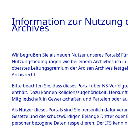
Information zur Nutzung d
Archives
HOME
BESTANDSBESCHREIBUNG
ARCHIVAL
Wir begrüßen Sie als neuen Nutzer unseres Portals! Für
Nutzungsbedingungen wie bei einem Archivbesuch in B
oberstes Leitungsgremium der Arolsen Archives festg
Archivrecht.
BESTÄNDE
Bitte beachten Sie, dass dieses Portal über NS-Verfolgte
Ermittlung
enthält. Dazu können Religionszugehörigkeit, Herkunf
Mitgliedschaft in Gewerkschaften und Parteien oder auc
1.
Gardelege
Inhaftierungsdoku
mente
Als Nutzer dieses Portals sind Sie persönlich dafür vera
(84603601
Gesetze und die schutzwürdigen Belange Dritter oder B
5. Verschiedenes
personenbezogene Daten respektieren. Der ITS kann nic
5.3