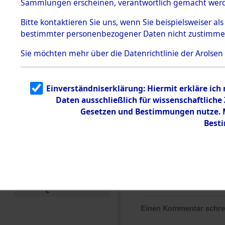
Sammlungen erscheinen, verantwortlich gemacht wer
Todesmärsche
5.3.1 Alliierte
Bitte
kontaktieren
Sie uns, wenn Sie beispielsweiser al
Erhebungen
bestimmter personenbezogener Daten nicht zustimme
zu
Todesmärsch
en
Sie möchten mehr über die Datenrichtlinie der Arolsen
5.3.2
Versuchte
Identifizierun
Einverständniserklärung: Hiermit erkläre ich
g
Daten ausschließlich für wissenschaftlich
5.3.3
Todesmärsch
Gesetzen und Bestimmungen nutze. Mi
e /
Best
Identifikation
unbekannter
Toter
5.3.5
Grabermittlu
ng /
Friedhofsplän
e
Einen Kommentar schr