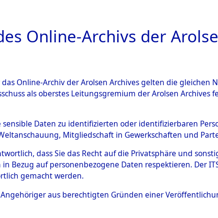
a
A
es Online-Archivs der Arolse
DIGITAL COLLEC
r das Online-Archiv der Arolsen Archives gelten die gleiche
ESCHREIBUNG
ARCHIVALE
ÜBERSICHT
BILD
sschuss als oberstes Leitungsgremium der Arolsen Archives 
en zu den Orten Gardelege 
e sensible Daten zu identifizierten oder identifizierbaren Pe
Weltanschauung, Mitgliedschaft in Gewerkschaften und Partei
)
→
0085 (84603687)
antwortlich, dass Sie das Recht auf die Privatsphäre und sons
 in Bezug auf personenbezogene Daten respektieren. Der ITS k
rtlich gemacht werden.
0085 (84603687)
ls Angehöriger aus berechtigten Gründen einer Veröffentlic