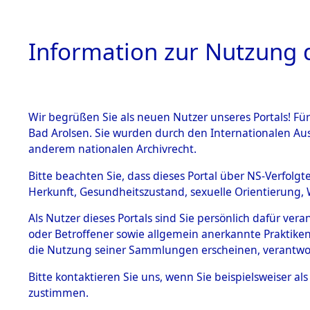
Information zur Nutzung d
Wir begrüßen Sie als neuen Nutzer unseres Portals! Fü
HOME
BESTANDSB
Bad Arolsen. Sie wurden durch den Internationalen Au
anderem nationalen Archivrecht.
BESTÄNDE
Ermittlung
Bitte beachten Sie, dass dieses Portal über NS-Verfolgt
Herkunft, Gesundheitszustand, sexuelle Orientierung, 
1.
(84603601
Inhaftierungsdoku
Als Nutzer dieses Portals sind Sie persönlich dafür ver
mente
oder Betroffener sowie allgemein anerkannte Praktiken
5. Verschiedenes
die Nutzung seiner Sammlungen erscheinen, verantwo
5.3
Bitte
kontaktieren
Sie uns, wenn Sie beispielsweiser a
Todesmärsche
zustimmen.
5.3.1 Alliierte
Erhebungen