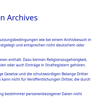
n Archives
TIONS ONLINE
n Nutzungsbedingungen wie bei einem Archivbesuch in
festgelegt und entsprechen nicht deutschem oder
- Hofham.
→
0001
rsonen enthält. Dazu können Religionszugehörigkeit,
en oder auch Einträge in Strafregistern gehören.
tige Gesetze und die schutzwürdigen Belange Dritter
ann nicht für Veröffentlichungen Dritter, die durch
hung bestimmter personenbezogener Daten nicht