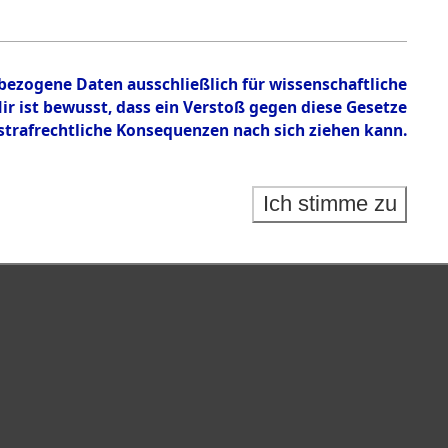
en zu den Orten Gardelege - Hofham.
nbezogene Daten ausschließlich für wissenschaftliche
 ist bewusst, dass ein Verstoß gegen diese Gesetze
rafrechtliche Konsequenzen nach sich ziehen kann.
Ich stimme zu