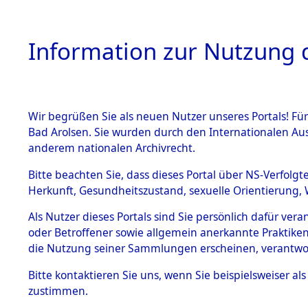
Information zur Nutzung d
Wir begrüßen Sie als neuen Nutzer unseres Portals! Fü
HOME
BESTANDSB
Bad Arolsen. Sie wurden durch den Internationalen Au
anderem nationalen Archivrecht.
BESTÄNDE
Ermittlung
Bitte beachten Sie, dass dieses Portal über NS-Verfolgt
Herkunft, Gesundheitszustand, sexuelle Orientierung, 
1.
(84603601
Inhaftierungsdoku
Als Nutzer dieses Portals sind Sie persönlich dafür ver
mente
oder Betroffener sowie allgemein anerkannte Praktiken
5. Verschiedenes
die Nutzung seiner Sammlungen erscheinen, verantwo
5.3
Bitte
kontaktieren
Sie uns, wenn Sie beispielsweiser a
Todesmärsche
zustimmen.
5.3.1 Alliierte
Erhebungen