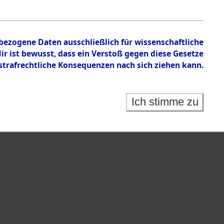
en zu den Orten Gardelege - Hofham.
nbezogene Daten ausschließlich für wissenschaftliche
 ist bewusst, dass ein Verstoß gegen diese Gesetze
rafrechtliche Konsequenzen nach sich ziehen kann.
Ich stimme zu