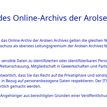
a
A
es Online-Archivs der Arolse
DIGITAL COLLEC
r das Online-Archiv der Arolsen Archives gelten die gleiche
ESCHREIBUNG
ARCHIVALE
ÜBERSICHT
BILD
sschuss als oberstes Leitungsgremium der Arolsen Archives 
en zu den Orten Gardelege 
e sensible Daten zu identifizierten oder identifizierbaren Pe
Weltanschauung, Mitgliedschaft in Gewerkschaften und Partei
)
→
0097 (84603699)
antwortlich, dass Sie das Recht auf die Privatsphäre und sons
 in Bezug auf personenbezogene Daten respektieren. Der ITS k
rtlich gemacht werden.
0097 (84603699)
ls Angehöriger aus berechtigten Gründen einer Veröffentlic