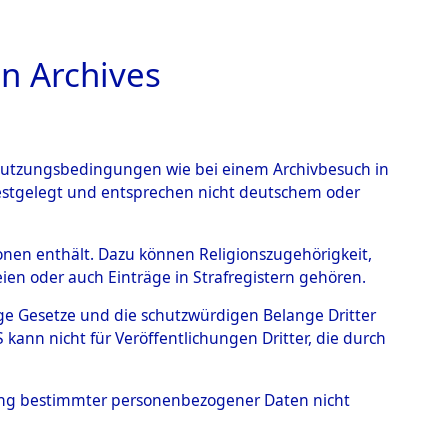
n Archives
TIONS ONLINE
n Nutzungsbedingungen wie bei einem Archivbesuch in
festgelegt und entsprechen nicht deutschem oder
- Hofham.
→
0001
rsonen enthält. Dazu können Religionszugehörigkeit,
en oder auch Einträge in Strafregistern gehören.
tige Gesetze und die schutzwürdigen Belange Dritter
ann nicht für Veröffentlichungen Dritter, die durch
hung bestimmter personenbezogener Daten nicht