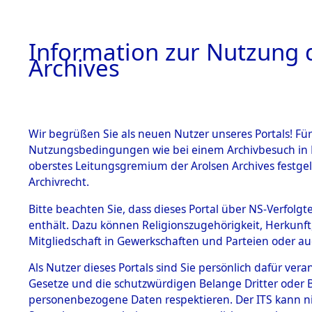
Information zur Nutzung d
Archives
HOME
BESTANDSBESCHREIBUNG
ARCHIVAL
Wir begrüßen Sie als neuen Nutzer unseres Portals! Für
Nutzungsbedingungen wie bei einem Archivbesuch in B
oberstes Leitungsgremium der Arolsen Archives festg
Archivrecht.
BESTÄNDE
Bitte beachten Sie, dass dieses Portal über NS-Verfolgte
Ermittlung
enthält. Dazu können Religionszugehörigkeit, Herkunf
Mitgliedschaft in Gewerkschaften und Parteien oder auc
1.
Gardelege
Inhaftierungsdoku
mente
Als Nutzer dieses Portals sind Sie persönlich dafür vera
(84603601
Gesetze und die schutzwürdigen Belange Dritter oder B
5. Verschiedenes
personenbezogene Daten respektieren. Der ITS kann nic
5.3