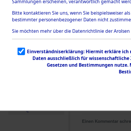
Sammlungen erscheinen, verantwortlich gemacht wer
Todesmärsche
5.3.1 Alliierte
Bitte
kontaktieren
Sie uns, wenn Sie beispielsweiser al
Erhebungen
bestimmter personenbezogener Daten nicht zustimme
zu
Todesmärsch
en
Sie möchten mehr über die Datenrichtlinie der Arolsen
5.3.2
Versuchte
Identifizierun
Einverständniserklärung: Hiermit erkläre ich
g
Daten ausschließlich für wissenschaftlich
5.3.3
Todesmärsch
Gesetzen und Bestimmungen nutze. Mi
e /
Best
Identifikation
unbekannter
Toter
5.3.5
Grabermittlu
ng /
Friedhofsplän
e
Einen Kommentar schr