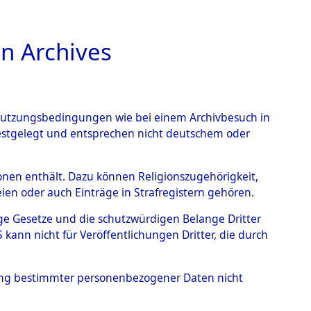
n Archives
TIONS ONLINE
n Nutzungsbedingungen wie bei einem Archivbesuch in
festgelegt und entsprechen nicht deutschem oder
- Hofham.
→
0001
rsonen enthält. Dazu können Religionszugehörigkeit,
en oder auch Einträge in Strafregistern gehören.
tige Gesetze und die schutzwürdigen Belange Dritter
ann nicht für Veröffentlichungen Dritter, die durch
hung bestimmter personenbezogener Daten nicht