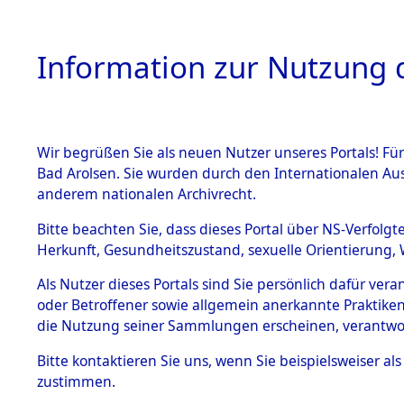
Information zur Nutzung d
Wir begrüßen Sie als neuen Nutzer unseres Portals! Fü
HOME
BESTANDSB
Bad Arolsen. Sie wurden durch den Internationalen Au
anderem nationalen Archivrecht.
BESTÄNDE
Ermittlung
Bitte beachten Sie, dass dieses Portal über NS-Verfolgt
Herkunft, Gesundheitszustand, sexuelle Orientierung, 
1.
(84603601
Inhaftierungsdoku
Als Nutzer dieses Portals sind Sie persönlich dafür ver
mente
oder Betroffener sowie allgemein anerkannte Praktiken
5. Verschiedenes
die Nutzung seiner Sammlungen erscheinen, verantwo
5.3
Bitte
kontaktieren
Sie uns, wenn Sie beispielsweiser a
Todesmärsche
zustimmen.
5.3.1 Alliierte
Erhebungen