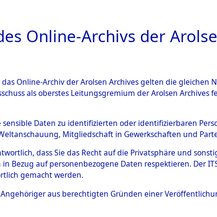
a
A
es Online-Archivs der Arolse
DIGITAL COLLEC
r das Online-Archiv der Arolsen Archives gelten die gleiche
ESCHREIBUNG
ARCHIVALE
ÜBERSICHT
BILD
sschuss als oberstes Leitungsgremium der Arolsen Archives 
en zu den Orten Gardelege 
e sensible Daten zu identifizierten oder identifizierbaren Pe
Weltanschauung, Mitgliedschaft in Gewerkschaften und Partei
)
→
0174 (84603776)
antwortlich, dass Sie das Recht auf die Privatsphäre und sons
 in Bezug auf personenbezogene Daten respektieren. Der ITS k
rtlich gemacht werden.
0174 (84603776)
ls Angehöriger aus berechtigten Gründen einer Veröffentlic