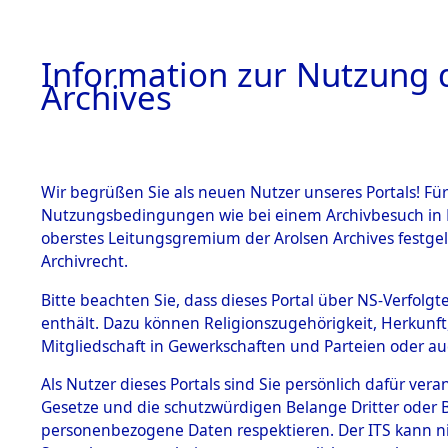
Information zur Nutzung d
Archives
HOME
BESTANDSBESCHREIBUNG
ARCHIVAL
Wir begrüßen Sie als neuen Nutzer unseres Portals! Für
Nutzungsbedingungen wie bei einem Archivbesuch in B
oberstes Leitungsgremium der Arolsen Archives festg
Archivrecht.
BESTÄNDE
Bitte beachten Sie, dass dieses Portal über NS-Verfolgte
Ermittlung
enthält. Dazu können Religionszugehörigkeit, Herkunf
Mitgliedschaft in Gewerkschaften und Parteien oder auc
1.
Gardelege
Inhaftierungsdoku
mente
Als Nutzer dieses Portals sind Sie persönlich dafür vera
(84603601
Gesetze und die schutzwürdigen Belange Dritter oder B
5. Verschiedenes
personenbezogene Daten respektieren. Der ITS kann nic
5.3