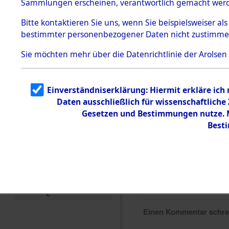
Sammlungen erscheinen, verantwortlich gemacht wer
Todesmärsche
5.3.1 Alliierte
Bitte
kontaktieren
Sie uns, wenn Sie beispielsweiser al
Erhebungen
bestimmter personenbezogener Daten nicht zustimme
zu
Todesmärsch
en
Sie möchten mehr über die Datenrichtlinie der Arolsen
5.3.2
Versuchte
Identifizierun
Einverständniserklärung: Hiermit erkläre ich
g
Daten ausschließlich für wissenschaftlich
5.3.3
Todesmärsch
Gesetzen und Bestimmungen nutze. Mi
e /
Best
Identifikation
unbekannter
Toter
5.3.5
Grabermittlu
ng /
Friedhofsplän
e
Einen Kommentar schr