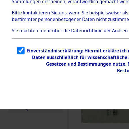
Sammlungen erscheinen, verantwortlich gemacht wer
Todesmärsche
5.3.1 Alliierte
Bitte
kontaktieren
Sie uns, wenn Sie beispielsweiser al
Erhebungen
bestimmter personenbezogener Daten nicht zustimme
zu
Todesmärsch
en
Sie möchten mehr über die Datenrichtlinie der Arolsen
5.3.2
Versuchte
Identifizierun
Einverständniserklärung: Hiermit erkläre ich
g
Daten ausschließlich für wissenschaftlich
5.3.3
Todesmärsch
Gesetzen und Bestimmungen nutze. Mi
e /
Best
Identifikation
unbekannter
Toter
5.3.5
Grabermittlu
ng /
Friedhofsplän
e