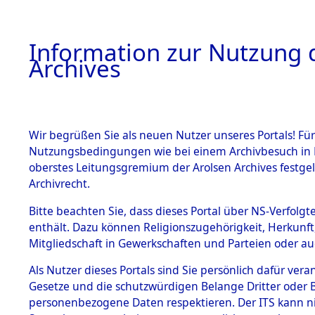
Information zur Nutzung d
Archives
HOME
BESTANDSBESCHREIBUNG
ARCHIVAL
Wir begrüßen Sie als neuen Nutzer unseres Portals! Für
Nutzungsbedingungen wie bei einem Archivbesuch in B
oberstes Leitungsgremium der Arolsen Archives festg
Archivrecht.
BESTÄNDE
Bitte beachten Sie, dass dieses Portal über NS-Verfolgte
Ermittlung
enthält. Dazu können Religionszugehörigkeit, Herkunf
Mitgliedschaft in Gewerkschaften und Parteien oder auc
1.
Gardelege
Inhaftierungsdoku
mente
Als Nutzer dieses Portals sind Sie persönlich dafür vera
(84603601
Gesetze und die schutzwürdigen Belange Dritter oder B
5. Verschiedenes
personenbezogene Daten respektieren. Der ITS kann nic
5.3