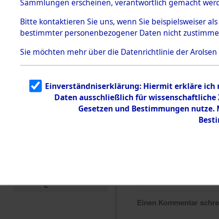
Sammlungen erscheinen, verantwortlich gemacht wer
Todesmärsche
5.3.1 Alliierte
Bitte
kontaktieren
Sie uns, wenn Sie beispielsweiser al
Erhebungen
bestimmter personenbezogener Daten nicht zustimme
zu
Todesmärsch
en
Sie möchten mehr über die Datenrichtlinie der Arolsen
5.3.2
Versuchte
Identifizierun
Einverständniserklärung: Hiermit erkläre ich
g
Daten ausschließlich für wissenschaftlich
5.3.3
Todesmärsch
Gesetzen und Bestimmungen nutze. Mi
e /
Best
Identifikation
unbekannter
Toter
5.3.5
Grabermittlu
ng /
Friedhofsplän
e
Einen Kommentar schr