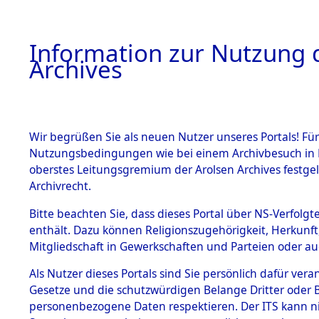
Information zur Nutzung d
Archives
HOME
BESTANDSBESCHREIBUNG
ARCHIVAL
Wir begrüßen Sie als neuen Nutzer unseres Portals! Für
Nutzungsbedingungen wie bei einem Archivbesuch in B
oberstes Leitungsgremium der Arolsen Archives festg
Archivrecht.
BESTÄNDE
Bitte beachten Sie, dass dieses Portal über NS-Verfolgte
Ermittlung
enthält. Dazu können Religionszugehörigkeit, Herkunf
Mitgliedschaft in Gewerkschaften und Parteien oder auc
1.
Gardelege
Inhaftierungsdoku
mente
Als Nutzer dieses Portals sind Sie persönlich dafür vera
(84603828
Gesetze und die schutzwürdigen Belange Dritter oder B
5. Verschiedenes
personenbezogene Daten respektieren. Der ITS kann nic
5.3