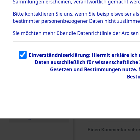
Sammlungen erscheinen, verantwortlich gemacht wer
Todesmärsche
5.3.1 Alliierte
Bitte
kontaktieren
Sie uns, wenn Sie beispielsweiser al
Erhebungen
bestimmter personenbezogener Daten nicht zustimme
zu
Todesmärsch
en
Sie möchten mehr über die Datenrichtlinie der Arolsen
5.3.2
Versuchte
Identifizierun
Einverständniserklärung: Hiermit erkläre ich
g
Daten ausschließlich für wissenschaftlich
5.3.3
Todesmärsch
Gesetzen und Bestimmungen nutze. Mi
e /
Best
Identifikation
unbekannter
Toter
5.3.5
Grabermittlu
ng /
Friedhofsplän
e
Einen Kommentar schr