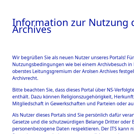
Information zur Nutzung d
Archives
HOME
BESTANDSBESCHREIBUNG
ARCHIVAL
Wir begrüßen Sie als neuen Nutzer unseres Portals! Für
Nutzungsbedingungen wie bei einem Archivbesuch in B
oberstes Leitungsgremium der Arolsen Archives festg
Archivrecht.
BESTÄNDE
Bitte beachten Sie, dass dieses Portal über NS-Verfolgte
Ermittlung
enthält. Dazu können Religionszugehörigkeit, Herkunf
Mitgliedschaft in Gewerkschaften und Parteien oder auc
1.
Gardelege
Inhaftierungsdoku
mente
Als Nutzer dieses Portals sind Sie persönlich dafür vera
(84603828
Gesetze und die schutzwürdigen Belange Dritter oder B
5. Verschiedenes
personenbezogene Daten respektieren. Der ITS kann nic
5.3