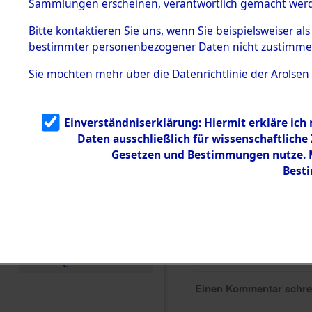
Sammlungen erscheinen, verantwortlich gemacht wer
Todesmärsche
5.3.1 Alliierte
Bitte
kontaktieren
Sie uns, wenn Sie beispielsweiser al
Erhebungen
bestimmter personenbezogener Daten nicht zustimme
zu
Todesmärsch
en
Sie möchten mehr über die Datenrichtlinie der Arolsen
5.3.2
Versuchte
Identifizierun
Einverständniserklärung: Hiermit erkläre ich
g
Daten ausschließlich für wissenschaftlich
5.3.3
Todesmärsch
Gesetzen und Bestimmungen nutze. Mi
e /
Best
Identifikation
unbekannter
Toter
5.3.5
Grabermittlu
ng /
Friedhofsplän
e
Einen Kommentar schr