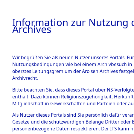
Information zur Nutzung d
Archives
HOME
BESTANDSBESCHREIBUNG
ARCHIVAL
Wir begrüßen Sie als neuen Nutzer unseres Portals! Für
Nutzungsbedingungen wie bei einem Archivbesuch in B
oberstes Leitungsgremium der Arolsen Archives festg
Archivrecht.
BESTÄNDE
Bitte beachten Sie, dass dieses Portal über NS-Verfolgte
Ermittlung
enthält. Dazu können Religionszugehörigkeit, Herkunf
Mitgliedschaft in Gewerkschaften und Parteien oder auc
1.
Gardelege
Inhaftierungsdoku
mente
Als Nutzer dieses Portals sind Sie persönlich dafür vera
(84603828
Gesetze und die schutzwürdigen Belange Dritter oder B
5. Verschiedenes
personenbezogene Daten respektieren. Der ITS kann nic
5.3