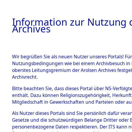
Information zur Nutzung d
Archives
HOME
BESTANDSBESCHREIBUNG
ARCHIVAL
Wir begrüßen Sie als neuen Nutzer unseres Portals! Für
Nutzungsbedingungen wie bei einem Archivbesuch in B
oberstes Leitungsgremium der Arolsen Archives festg
Archivrecht.
BESTÄNDE
Bitte beachten Sie, dass dieses Portal über NS-Verfolgte
Ermittlung
enthält. Dazu können Religionszugehörigkeit, Herkunf
Mitgliedschaft in Gewerkschaften und Parteien oder auc
1.
Gardelege
Inhaftierungsdoku
mente
Als Nutzer dieses Portals sind Sie persönlich dafür vera
(84603828
Gesetze und die schutzwürdigen Belange Dritter oder B
5. Verschiedenes
personenbezogene Daten respektieren. Der ITS kann nic
5.3