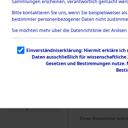
Sammlungen erscheinen, verantwortlich gemacht wer
Todesmärsche
5.3.1 Alliierte
Bitte
kontaktieren
Sie uns, wenn Sie beispielsweiser al
Erhebungen
bestimmter personenbezogener Daten nicht zustimme
zu
Todesmärsch
en
Sie möchten mehr über die Datenrichtlinie der Arolsen
5.3.2
Versuchte
Identifizierun
Einverständniserklärung: Hiermit erkläre ich
g
Daten ausschließlich für wissenschaftlich
5.3.3
Todesmärsch
Gesetzen und Bestimmungen nutze. Mi
e /
Best
Identifikation
unbekannter
Toter
5.3.5
Grabermittlu
ng /
Friedhofsplän
e
Einen Kommentar schr