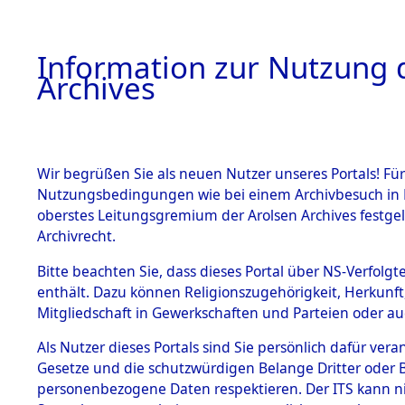
Information zur Nutzung d
Archives
HOME
BESTANDSBESCHREIBUNG
ARCHIVAL
Wir begrüßen Sie als neuen Nutzer unseres Portals! Für
Nutzungsbedingungen wie bei einem Archivbesuch in B
oberstes Leitungsgremium der Arolsen Archives festg
Archivrecht.
BESTÄNDE
Bitte beachten Sie, dass dieses Portal über NS-Verfolgte
Ermittlung
enthält. Dazu können Religionszugehörigkeit, Herkunf
Mitgliedschaft in Gewerkschaften und Parteien oder auc
1.
Gardelege
Inhaftierungsdoku
mente
Als Nutzer dieses Portals sind Sie persönlich dafür vera
(84603828
Gesetze und die schutzwürdigen Belange Dritter oder B
5. Verschiedenes
personenbezogene Daten respektieren. Der ITS kann nic
5.3