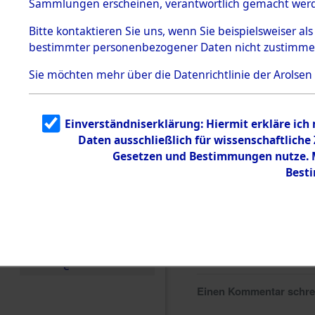
Sammlungen erscheinen, verantwortlich gemacht wer
Todesmärsche
5.3.1 Alliierte
Bitte
kontaktieren
Sie uns, wenn Sie beispielsweiser al
Erhebungen
bestimmter personenbezogener Daten nicht zustimme
zu
Todesmärsch
en
Sie möchten mehr über die Datenrichtlinie der Arolsen
5.3.2
Versuchte
Identifizierun
Einverständniserklärung: Hiermit erkläre ich
g
Daten ausschließlich für wissenschaftlich
5.3.3
Todesmärsch
Gesetzen und Bestimmungen nutze. Mi
e /
Best
Identifikation
unbekannter
Toter
5.3.5
Grabermittlu
ng /
Friedhofsplän
e
Einen Kommentar schr