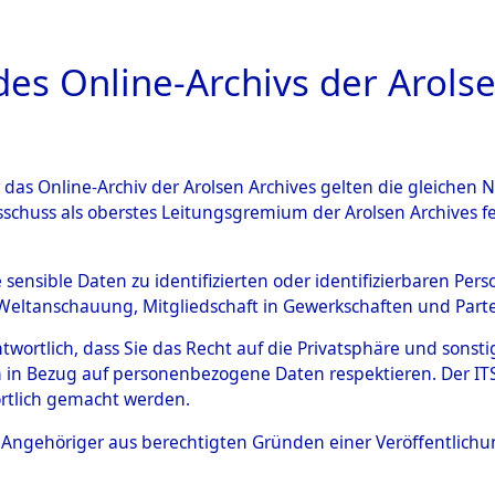
a
A
es Online-Archivs der Arolse
DIGITAL COLLEC
r das Online-Archiv der Arolsen Archives gelten die gleiche
ESCHREIBUNG
ARCHIVALE
ÜBERSICHT
BILD
sschuss als oberstes Leitungsgremium der Arolsen Archives 
en zu den Orten Gardelege 
e sensible Daten zu identifizierten oder identifizierbaren Pe
Weltanschauung, Mitgliedschaft in Gewerkschaften und Partei
)
→
0080 (84603908)
antwortlich, dass Sie das Recht auf die Privatsphäre und sons
 in Bezug auf personenbezogene Daten respektieren. Der ITS k
rtlich gemacht werden.
0080 (84603908)
ls Angehöriger aus berechtigten Gründen einer Veröffentlic