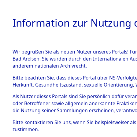
Information zur Nutzung d
Wir begrüßen Sie als neuen Nutzer unseres Portals! Fü
HOME
BESTANDSB
Bad Arolsen. Sie wurden durch den Internationalen Au
anderem nationalen Archivrecht.
BESTÄNDE
Ermittlung
Bitte beachten Sie, dass dieses Portal über NS-Verfolgt
Herkunft, Gesundheitszustand, sexuelle Orientierung, 
1.
(84603828
Inhaftierungsdoku
Als Nutzer dieses Portals sind Sie persönlich dafür ver
mente
oder Betroffener sowie allgemein anerkannte Praktiken
5. Verschiedenes
die Nutzung seiner Sammlungen erscheinen, verantwo
5.3
Bitte
kontaktieren
Sie uns, wenn Sie beispielsweiser a
Todesmärsche
zustimmen.
5.3.1 Alliierte
Erhebungen