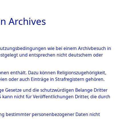
n Archives
TIONS ONLINE
n Nutzungsbedingungen wie bei einem Archivbesuch in
festgelegt und entsprechen nicht deutschem oder
- Hofham.
→
0002
rsonen enthält. Dazu können Religionszugehörigkeit,
en oder auch Einträge in Strafregistern gehören.
tige Gesetze und die schutzwürdigen Belange Dritter
ann nicht für Veröffentlichungen Dritter, die durch
hung bestimmter personenbezogener Daten nicht