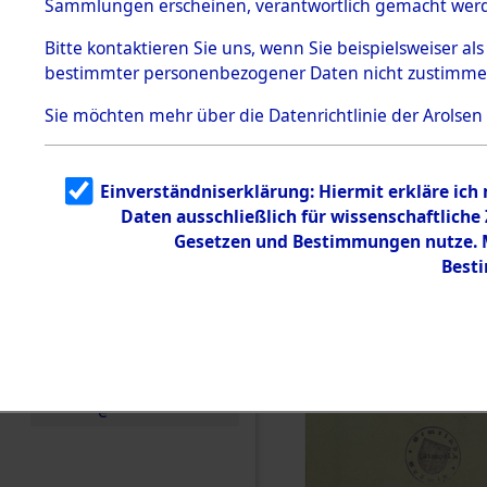
Sammlungen erscheinen, verantwortlich gemacht wer
Todesmärsche
5.3.1 Alliierte
Bitte
kontaktieren
Sie uns, wenn Sie beispielsweiser al
Erhebungen
bestimmter personenbezogener Daten nicht zustimme
zu
Todesmärsch
en
Sie möchten mehr über die Datenrichtlinie der Arolsen
5.3.2
Versuchte
Identifizierun
Einverständniserklärung: Hiermit erkläre ich
g
Daten ausschließlich für wissenschaftlich
5.3.3
Todesmärsch
Gesetzen und Bestimmungen nutze. Mi
e /
Best
Identifikation
unbekannter
Toter
5.3.5
Grabermittlu
ng /
Friedhofsplän
e