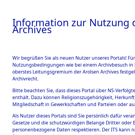
Information zur Nutzung d
Archives
HOME
BESTANDSBESCHREIBUNG
ARCHIVAL
Wir begrüßen Sie als neuen Nutzer unseres Portals! Für
Nutzungsbedingungen wie bei einem Archivbesuch in B
oberstes Leitungsgremium der Arolsen Archives festg
Archivrecht.
BESTÄNDE
Bitte beachten Sie, dass dieses Portal über NS-Verfolgte
Ermittlung
enthält. Dazu können Religionszugehörigkeit, Herkunf
Mitgliedschaft in Gewerkschaften und Parteien oder auc
1.
Gardelege
Inhaftierungsdoku
mente
Als Nutzer dieses Portals sind Sie persönlich dafür vera
(84603828
Gesetze und die schutzwürdigen Belange Dritter oder B
5. Verschiedenes
personenbezogene Daten respektieren. Der ITS kann nic
5.3