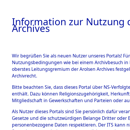
Information zur Nutzung d
Archives
HOME
BESTANDSBESCHREIBUNG
ARCHIVAL
Wir begrüßen Sie als neuen Nutzer unseres Portals! Für
Nutzungsbedingungen wie bei einem Archivbesuch in B
oberstes Leitungsgremium der Arolsen Archives festg
Archivrecht.
BESTÄNDE
Bitte beachten Sie, dass dieses Portal über NS-Verfolgte
Ermittlung
enthält. Dazu können Religionszugehörigkeit, Herkunf
Mitgliedschaft in Gewerkschaften und Parteien oder auc
1.
Gardelege
Inhaftierungsdoku
mente
Als Nutzer dieses Portals sind Sie persönlich dafür vera
(84603828
Gesetze und die schutzwürdigen Belange Dritter oder B
5. Verschiedenes
personenbezogene Daten respektieren. Der ITS kann nic
5.3