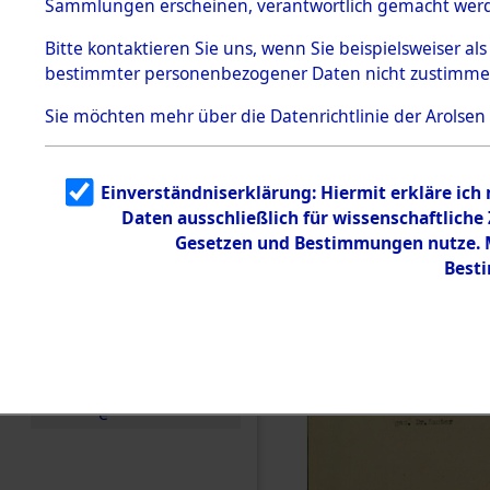
Sammlungen erscheinen, verantwortlich gemacht wer
Todesmärsche
5.3.1 Alliierte
Bitte
kontaktieren
Sie uns, wenn Sie beispielsweiser al
Erhebungen
bestimmter personenbezogener Daten nicht zustimme
zu
Todesmärsch
en
Sie möchten mehr über die Datenrichtlinie der Arolsen
5.3.2
Versuchte
Identifizierun
Einverständniserklärung: Hiermit erkläre ich
g
Daten ausschließlich für wissenschaftlich
5.3.3
Todesmärsch
Gesetzen und Bestimmungen nutze. Mi
e /
Best
Identifikation
unbekannter
Toter
5.3.5
Grabermittlu
ng /
Friedhofsplän
e