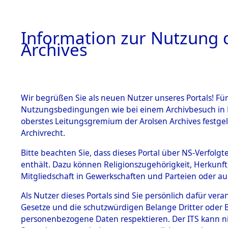
Information zur Nutzung d
Archives
HOME
BESTANDSBESCHREIBUNG
ARCHIVAL
Wir begrüßen Sie als neuen Nutzer unseres Portals! Für
Nutzungsbedingungen wie bei einem Archivbesuch in B
oberstes Leitungsgremium der Arolsen Archives festg
Archivrecht.
BESTÄNDE
Bitte beachten Sie, dass dieses Portal über NS-Verfolgte
Ermittlung
enthält. Dazu können Religionszugehörigkeit, Herkunf
Mitgliedschaft in Gewerkschaften und Parteien oder auc
1.
Gardelege
Inhaftierungsdoku
mente
Als Nutzer dieses Portals sind Sie persönlich dafür vera
(84603949
Gesetze und die schutzwürdigen Belange Dritter oder B
5. Verschiedenes
personenbezogene Daten respektieren. Der ITS kann nic
5.3