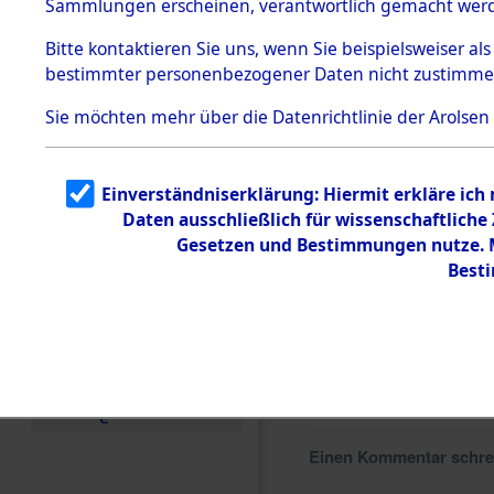
Sammlungen erscheinen, verantwortlich gemacht wer
Todesmärsche
5.3.1 Alliierte
Bitte
kontaktieren
Sie uns, wenn Sie beispielsweiser al
Erhebungen
bestimmter personenbezogener Daten nicht zustimme
zu
Todesmärsch
en
Sie möchten mehr über die Datenrichtlinie der Arolsen
5.3.2
Versuchte
Identifizierun
Einverständniserklärung: Hiermit erkläre ich
g
Daten ausschließlich für wissenschaftlich
5.3.3
Todesmärsch
Gesetzen und Bestimmungen nutze. Mi
e /
Best
Identifikation
unbekannter
Toter
5.3.5
Grabermittlu
ng /
Friedhofsplän
e
Einen Kommentar schr