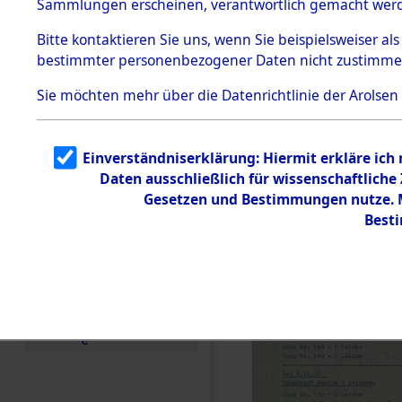
Sammlungen erscheinen, verantwortlich gemacht wer
Todesmärsche
5.3.1 Alliierte
Bitte
kontaktieren
Sie uns, wenn Sie beispielsweiser al
Erhebungen
bestimmter personenbezogener Daten nicht zustimme
zu
Todesmärsch
en
Sie möchten mehr über die Datenrichtlinie der Arolsen
5.3.2
Versuchte
Identifizierun
Einverständniserklärung: Hiermit erkläre ich
g
Daten ausschließlich für wissenschaftlich
5.3.3
Todesmärsch
Gesetzen und Bestimmungen nutze. Mi
e /
Best
Identifikation
unbekannter
Toter
5.3.5
Grabermittlu
ng /
Friedhofsplän
e