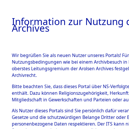
Information zur Nutzung d
Archives
HOME
BESTANDSBESCHREIBUNG
ARCHIVAL
Wir begrüßen Sie als neuen Nutzer unseres Portals! Für
Nutzungsbedingungen wie bei einem Archivbesuch in B
oberstes Leitungsgremium der Arolsen Archives festg
Archivrecht.
BESTÄNDE
Bitte beachten Sie, dass dieses Portal über NS-Verfolgte
Ermittlung
enthält. Dazu können Religionszugehörigkeit, Herkunf
Mitgliedschaft in Gewerkschaften und Parteien oder auc
1.
Gardelege
Inhaftierungsdoku
mente
Als Nutzer dieses Portals sind Sie persönlich dafür vera
(84603949
Gesetze und die schutzwürdigen Belange Dritter oder B
5. Verschiedenes
personenbezogene Daten respektieren. Der ITS kann nic
5.3