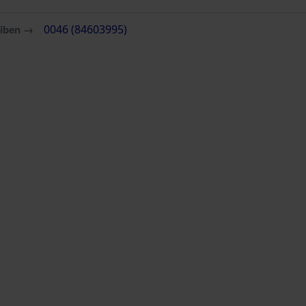
eiben →
0046 (84603995)