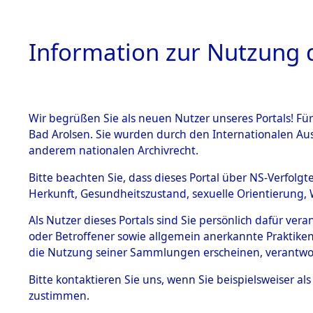
Information zur Nutzung d
Wir begrüßen Sie als neuen Nutzer unseres Portals! Fü
HOME
BESTANDSB
Bad Arolsen. Sie wurden durch den Internationalen Au
anderem nationalen Archivrecht.
BESTÄNDE
Ermittlung
Bitte beachten Sie, dass dieses Portal über NS-Verfolgt
Herkunft, Gesundheitszustand, sexuelle Orientierung, 
1.
(84603949
Inhaftierungsdoku
Als Nutzer dieses Portals sind Sie persönlich dafür ver
mente
oder Betroffener sowie allgemein anerkannte Praktiken
5. Verschiedenes
die Nutzung seiner Sammlungen erscheinen, verantwo
5.3
Bitte
kontaktieren
Sie uns, wenn Sie beispielsweiser a
Todesmärsche
zustimmen.
5.3.1 Alliierte
Erhebungen