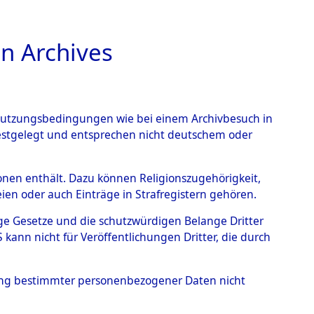
n Archives
TIONS ONLINE
n Nutzungsbedingungen wie bei einem Archivbesuch in
festgelegt und entsprechen nicht deutschem oder
- Hofham.
→
0003
rsonen enthält. Dazu können Religionszugehörigkeit,
en oder auch Einträge in Strafregistern gehören.
tige Gesetze und die schutzwürdigen Belange Dritter
ann nicht für Veröffentlichungen Dritter, die durch
hung bestimmter personenbezogener Daten nicht