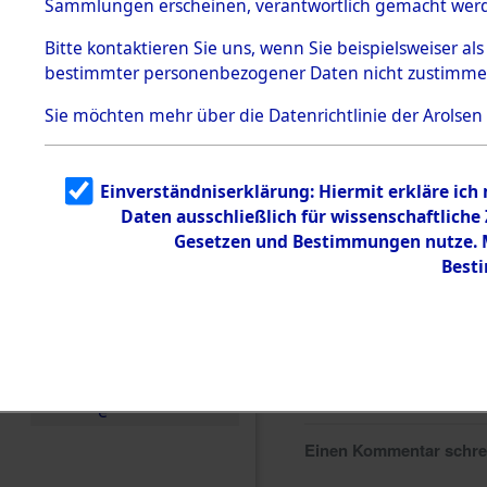
Sammlungen erscheinen, verantwortlich gemacht wer
Todesmärsche
5.3.1 Alliierte
Bitte
kontaktieren
Sie uns, wenn Sie beispielsweiser al
Erhebungen
bestimmter personenbezogener Daten nicht zustimme
zu
Todesmärsch
en
Sie möchten mehr über die Datenrichtlinie der Arolsen
5.3.2
Versuchte
Identifizierun
Einverständniserklärung: Hiermit erkläre ich
g
Daten ausschließlich für wissenschaftlich
5.3.3
Todesmärsch
Gesetzen und Bestimmungen nutze. Mi
e /
Best
Identifikation
unbekannter
Toter
5.3.5
Grabermittlu
ng /
Friedhofsplän
e
Einen Kommentar schr