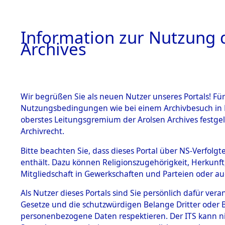
Information zur Nutzung d
Archives
HOME
BESTANDSBESCHREIBUNG
ARCHIVAL
Wir begrüßen Sie als neuen Nutzer unseres Portals! Für
Nutzungsbedingungen wie bei einem Archivbesuch in B
oberstes Leitungsgremium der Arolsen Archives festg
Archivrecht.
BESTÄNDE
Bitte beachten Sie, dass dieses Portal über NS-Verfolgte
Ermittlung
enthält. Dazu können Religionszugehörigkeit, Herkunf
Mitgliedschaft in Gewerkschaften und Parteien oder auc
1.
Gardelege
Inhaftierungsdoku
mente
Als Nutzer dieses Portals sind Sie persönlich dafür vera
(84603949
Gesetze und die schutzwürdigen Belange Dritter oder B
5. Verschiedenes
personenbezogene Daten respektieren. Der ITS kann nic
5.3