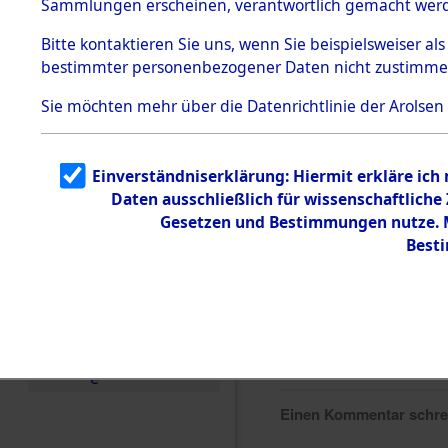
Sammlungen erscheinen, verantwortlich gemacht wer
Todesmärsche
5.3.1 Alliierte
Bitte
kontaktieren
Sie uns, wenn Sie beispielsweiser al
Erhebungen
bestimmter personenbezogener Daten nicht zustimme
zu
Todesmärsch
en
Sie möchten mehr über die Datenrichtlinie der Arolsen
5.3.2
Versuchte
Identifizierun
Einverständniserklärung: Hiermit erkläre ich
g
Daten ausschließlich für wissenschaftlich
5.3.3
Todesmärsch
Gesetzen und Bestimmungen nutze. Mi
e /
Best
Identifikation
unbekannter
Toter
5.3.5
Grabermittlu
ng /
Friedhofsplän
e
Einen Kommentar schr