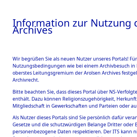
Information zur Nutzung d
Archives
HOME
BESTANDSBESCHREIBUNG
ARCHIVAL
Wir begrüßen Sie als neuen Nutzer unseres Portals! Für
Nutzungsbedingungen wie bei einem Archivbesuch in B
oberstes Leitungsgremium der Arolsen Archives festg
Archivrecht.
BESTÄNDE
Bitte beachten Sie, dass dieses Portal über NS-Verfolgte
Ermittlung
enthält. Dazu können Religionszugehörigkeit, Herkunf
Mitgliedschaft in Gewerkschaften und Parteien oder auc
1.
Gardelege
Inhaftierungsdoku
mente
Als Nutzer dieses Portals sind Sie persönlich dafür vera
(84603949
Gesetze und die schutzwürdigen Belange Dritter oder B
5. Verschiedenes
personenbezogene Daten respektieren. Der ITS kann nic
5.3