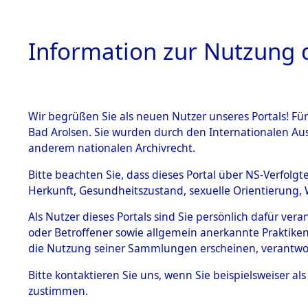
Information zur Nutzung d
Wir begrüßen Sie als neuen Nutzer unseres Portals! Fü
HOME
BESTANDSB
Bad Arolsen. Sie wurden durch den Internationalen Au
anderem nationalen Archivrecht.
BESTÄNDE
Ermittlung
Bitte beachten Sie, dass dieses Portal über NS-Verfolgt
Herkunft, Gesundheitszustand, sexuelle Orientierung, 
1.
(84603949
Inhaftierungsdoku
Als Nutzer dieses Portals sind Sie persönlich dafür ver
mente
oder Betroffener sowie allgemein anerkannte Praktiken
5. Verschiedenes
die Nutzung seiner Sammlungen erscheinen, verantwo
5.3
Bitte
kontaktieren
Sie uns, wenn Sie beispielsweiser a
Todesmärsche
zustimmen.
5.3.1 Alliierte
Erhebungen