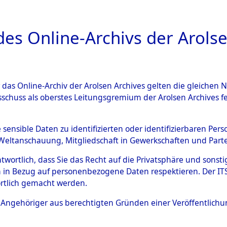
a
A
es Online-Archivs der Arolse
DIGITAL COLLEC
r das Online-Archiv der Arolsen Archives gelten die gleiche
ESCHREIBUNG
ARCHIVALE
ÜBERSICHT
BILD
sschuss als oberstes Leitungsgremium der Arolsen Archives 
en zu den Orten Gardelege 
e sensible Daten zu identifizierten oder identifizierbaren Pe
Weltanschauung, Mitgliedschaft in Gewerkschaften und Partei
)
→
0110 (84604059)
antwortlich, dass Sie das Recht auf die Privatsphäre und sons
 in Bezug auf personenbezogene Daten respektieren. Der ITS k
rtlich gemacht werden.
0110 (84604059)
ls Angehöriger aus berechtigten Gründen einer Veröffentlic