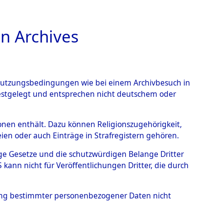
n Archives
TIONS ONLINE
n Nutzungsbedingungen wie bei einem Archivbesuch in
festgelegt und entsprechen nicht deutschem oder
- Hofham.
→
0003
rsonen enthält. Dazu können Religionszugehörigkeit,
en oder auch Einträge in Strafregistern gehören.
tige Gesetze und die schutzwürdigen Belange Dritter
ann nicht für Veröffentlichungen Dritter, die durch
hung bestimmter personenbezogener Daten nicht