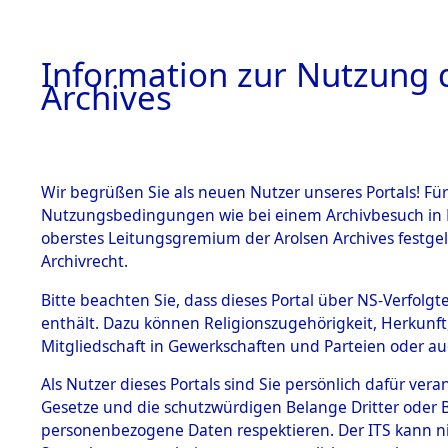
Information zur Nutzung d
Archives
HOME
BESTANDSBESCHREIBUNG
ARCHIVAL
Wir begrüßen Sie als neuen Nutzer unseres Portals! Für
Nutzungsbedingungen wie bei einem Archivbesuch in B
oberstes Leitungsgremium der Arolsen Archives festg
Archivrecht.
BESTÄNDE
Bitte beachten Sie, dass dieses Portal über NS-Verfolgte
Ermittlung
enthält. Dazu können Religionszugehörigkeit, Herkunf
Mitgliedschaft in Gewerkschaften und Parteien oder auc
1.
Gardelege
Inhaftierungsdoku
mente
Als Nutzer dieses Portals sind Sie persönlich dafür vera
(84603949
Gesetze und die schutzwürdigen Belange Dritter oder B
5. Verschiedenes
personenbezogene Daten respektieren. Der ITS kann nic
5.3