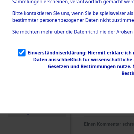
Sammlungen erscheinen, verantwortlich gemacht wer
Todesmärsche
5.3.1 Alliierte
Bitte
kontaktieren
Sie uns, wenn Sie beispielsweiser al
Erhebungen
bestimmter personenbezogener Daten nicht zustimme
zu
Todesmärsch
en
Sie möchten mehr über die Datenrichtlinie der Arolsen
5.3.2
Versuchte
Identifizierun
Einverständniserklärung: Hiermit erkläre ich
g
Daten ausschließlich für wissenschaftlich
5.3.3
Todesmärsch
Gesetzen und Bestimmungen nutze. Mi
e /
Best
Identifikation
unbekannter
Toter
5.3.5
Grabermittlu
ng /
Friedhofsplän
e
Einen Kommentar schr