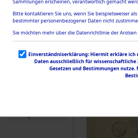
Sammlungen erscheinen, verantwortlich gemacht wer
Todesmärsche
5.3.1 Alliierte
Bitte
kontaktieren
Sie uns, wenn Sie beispielsweiser al
Erhebungen
bestimmter personenbezogener Daten nicht zustimme
zu
Todesmärsch
en
Sie möchten mehr über die Datenrichtlinie der Arolsen
5.3.2
Versuchte
Identifizierun
Einverständniserklärung: Hiermit erkläre ich
g
Daten ausschließlich für wissenschaftlich
5.3.3
Todesmärsch
Gesetzen und Bestimmungen nutze. Mi
e /
Best
Identifikation
unbekannter
Toter
5.3.5
Grabermittlu
ng /
Friedhofsplän
e