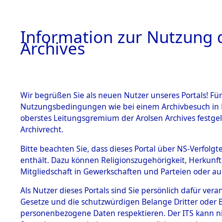
Information zur Nutzung d
Archives
HOME
BESTANDSBESCHREIBUNG
ARCHIVAL
Wir begrüßen Sie als neuen Nutzer unseres Portals! Für
Nutzungsbedingungen wie bei einem Archivbesuch in B
oberstes Leitungsgremium der Arolsen Archives festg
Archivrecht.
BESTÄNDE
Bitte beachten Sie, dass dieses Portal über NS-Verfolgte
Ermittlung
enthält. Dazu können Religionszugehörigkeit, Herkunf
Mitgliedschaft in Gewerkschaften und Parteien oder auc
1.
Gardelege
Inhaftierungsdoku
mente
Als Nutzer dieses Portals sind Sie persönlich dafür vera
(84603949
Gesetze und die schutzwürdigen Belange Dritter oder B
5. Verschiedenes
personenbezogene Daten respektieren. Der ITS kann nic
5.3