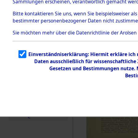
Sammlungen erscheinen, verantwortlich gemacht wer
Todesmärsche
5.3.1 Alliierte
Bitte
kontaktieren
Sie uns, wenn Sie beispielsweiser al
Erhebungen
bestimmter personenbezogener Daten nicht zustimme
zu
Todesmärsch
en
Sie möchten mehr über die Datenrichtlinie der Arolsen
5.3.2
Versuchte
Identifizierun
Einverständniserklärung: Hiermit erkläre ich
g
Daten ausschließlich für wissenschaftlich
5.3.3
Todesmärsch
Gesetzen und Bestimmungen nutze. Mi
e /
Best
Identifikation
unbekannter
Toter
5.3.5
Grabermittlu
ng /
Friedhofsplän
e