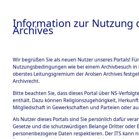
Information zur Nutzung d
Archives
HOME
BESTANDSBESCHREIBUNG
ARCHIVAL
Wir begrüßen Sie als neuen Nutzer unseres Portals! Für
Nutzungsbedingungen wie bei einem Archivbesuch in B
oberstes Leitungsgremium der Arolsen Archives festg
Archivrecht.
BESTÄNDE
Bitte beachten Sie, dass dieses Portal über NS-Verfolgte
Ermittlung
enthält. Dazu können Religionszugehörigkeit, Herkunf
Mitgliedschaft in Gewerkschaften und Parteien oder auc
1.
Gardelege
Inhaftierungsdoku
mente
Als Nutzer dieses Portals sind Sie persönlich dafür vera
(84603949
Gesetze und die schutzwürdigen Belange Dritter oder B
5. Verschiedenes
personenbezogene Daten respektieren. Der ITS kann nic
5.3