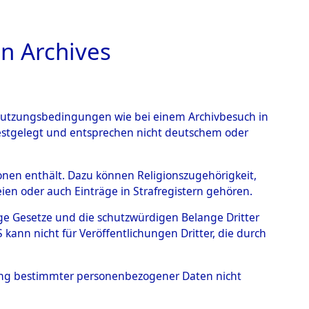
n Archives
TIONS ONLINE
n Nutzungsbedingungen wie bei einem Archivbesuch in
festgelegt und entsprechen nicht deutschem oder
- Hofham.
→
0003
rsonen enthält. Dazu können Religionszugehörigkeit,
en oder auch Einträge in Strafregistern gehören.
tige Gesetze und die schutzwürdigen Belange Dritter
ann nicht für Veröffentlichungen Dritter, die durch
hung bestimmter personenbezogener Daten nicht