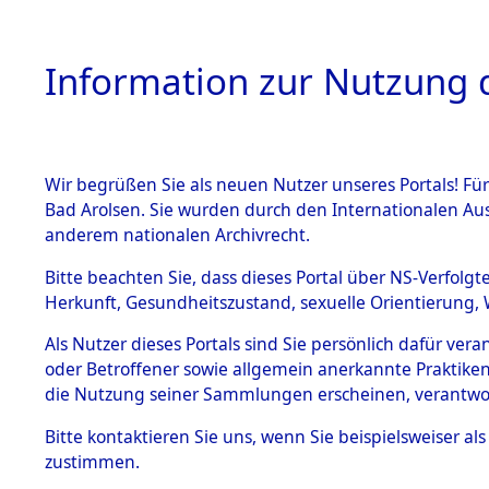
Information zur Nutzung d
Wir begrüßen Sie als neuen Nutzer unseres Portals! Fü
HOME
BESTANDSB
Bad Arolsen. Sie wurden durch den Internationalen Au
anderem nationalen Archivrecht.
BESTÄNDE
Ermittlung
Bitte beachten Sie, dass dieses Portal über NS-Verfolgt
Herkunft, Gesundheitszustand, sexuelle Orientierung, 
1.
(84603949
Inhaftierungsdoku
Als Nutzer dieses Portals sind Sie persönlich dafür ver
mente
oder Betroffener sowie allgemein anerkannte Praktiken
5. Verschiedenes
die Nutzung seiner Sammlungen erscheinen, verantwo
5.3
Bitte
kontaktieren
Sie uns, wenn Sie beispielsweiser a
Todesmärsche
zustimmen.
5.3.1 Alliierte
Erhebungen