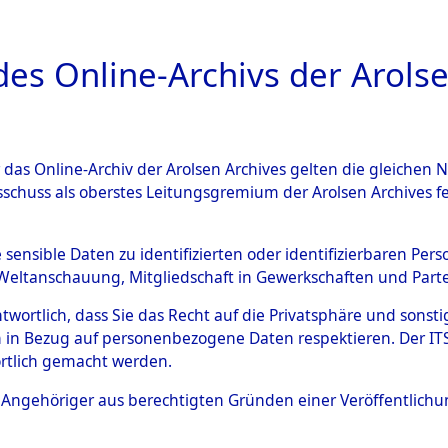
a
A
es Online-Archivs der Arolse
DIGITAL COLLEC
r das Online-Archiv der Arolsen Archives gelten die gleiche
ESCHREIBUNG
ARCHIVALE
ÜBERSICHT
BILD
sschuss als oberstes Leitungsgremium der Arolsen Archives 
en zu den Orten Gardelege 
e sensible Daten zu identifizierten oder identifizierbaren Pe
Weltanschauung, Mitgliedschaft in Gewerkschaften und Partei
)
→
0153 (84604102)
antwortlich, dass Sie das Recht auf die Privatsphäre und sons
 in Bezug auf personenbezogene Daten respektieren. Der ITS k
rtlich gemacht werden.
0153 (84604102)
ls Angehöriger aus berechtigten Gründen einer Veröffentlic