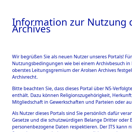
Information zur Nutzung d
Archives
HOME
BESTANDSBESCHREIBUNG
ARCHIVAL
Wir begrüßen Sie als neuen Nutzer unseres Portals! Für
Nutzungsbedingungen wie bei einem Archivbesuch in B
oberstes Leitungsgremium der Arolsen Archives festg
Archivrecht.
BESTÄNDE
Bitte beachten Sie, dass dieses Portal über NS-Verfolgte
Ermittlung
enthält. Dazu können Religionszugehörigkeit, Herkunf
Mitgliedschaft in Gewerkschaften und Parteien oder auc
1.
Gardelege
Inhaftierungsdoku
mente
Als Nutzer dieses Portals sind Sie persönlich dafür vera
(84603949
Gesetze und die schutzwürdigen Belange Dritter oder B
5. Verschiedenes
personenbezogene Daten respektieren. Der ITS kann nic
5.3