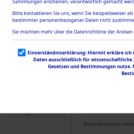
Sammlungen erscheinen, verantwortlich gemacht wer
Todesmärsche
5.3.1 Alliierte
Bitte
kontaktieren
Sie uns, wenn Sie beispielsweiser al
Erhebungen
bestimmter personenbezogener Daten nicht zustimme
zu
Todesmärsch
en
Sie möchten mehr über die Datenrichtlinie der Arolsen
5.3.2
Versuchte
Identifizierun
Einverständniserklärung: Hiermit erkläre ich
g
Daten ausschließlich für wissenschaftlich
5.3.3
Todesmärsch
Gesetzen und Bestimmungen nutze. Mi
e /
Best
Identifikation
unbekannter
Toter
5.3.5
Grabermittlu
ng /
Friedhofsplän
e
Einen Kommentar schr