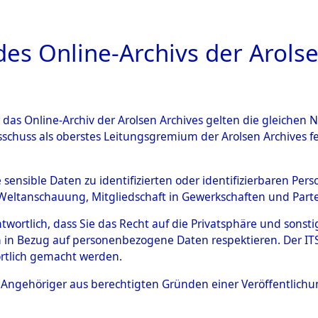
a
A
es Online-Archivs der Arolse
DIGITAL COLLEC
r das Online-Archiv der Arolsen Archives gelten die gleiche
ESCHREIBUNG
ARCHIVALE
ÜBERSICHT
BILD
sschuss als oberstes Leitungsgremium der Arolsen Archives 
en zu den Orten Gardelege 
e sensible Daten zu identifizierten oder identifizierbaren Pe
Weltanschauung, Mitgliedschaft in Gewerkschaften und Partei
)
→
0181 (84604130)
antwortlich, dass Sie das Recht auf die Privatsphäre und sons
 in Bezug auf personenbezogene Daten respektieren. Der ITS k
rtlich gemacht werden.
0181 (84604130)
ls Angehöriger aus berechtigten Gründen einer Veröffentlic