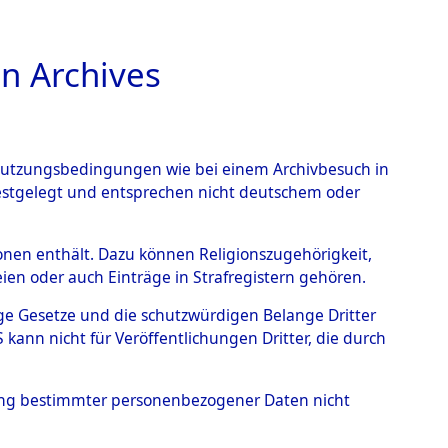
n Archives
TIONS ONLINE
n Nutzungsbedingungen wie bei einem Archivbesuch in
festgelegt und entsprechen nicht deutschem oder
- Hofham.
→
0003
rsonen enthält. Dazu können Religionszugehörigkeit,
en oder auch Einträge in Strafregistern gehören.
tige Gesetze und die schutzwürdigen Belange Dritter
ann nicht für Veröffentlichungen Dritter, die durch
hung bestimmter personenbezogener Daten nicht