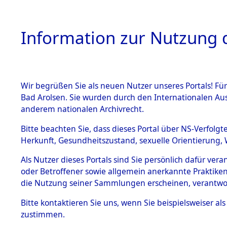
Information zur Nutzung d
Wir begrüßen Sie als neuen Nutzer unseres Portals! Fü
HOME
BESTANDSB
Bad Arolsen. Sie wurden durch den Internationalen Au
anderem nationalen Archivrecht.
BESTÄNDE
Ermittlung
Bitte beachten Sie, dass dieses Portal über NS-Verfolgt
Herkunft, Gesundheitszustand, sexuelle Orientierung, 
1.
(84603949
Inhaftierungsdoku
Als Nutzer dieses Portals sind Sie persönlich dafür ver
mente
oder Betroffener sowie allgemein anerkannte Praktiken
5. Verschiedenes
die Nutzung seiner Sammlungen erscheinen, verantwo
5.3
Bitte
kontaktieren
Sie uns, wenn Sie beispielsweiser a
Todesmärsche
zustimmen.
5.3.1 Alliierte
Erhebungen