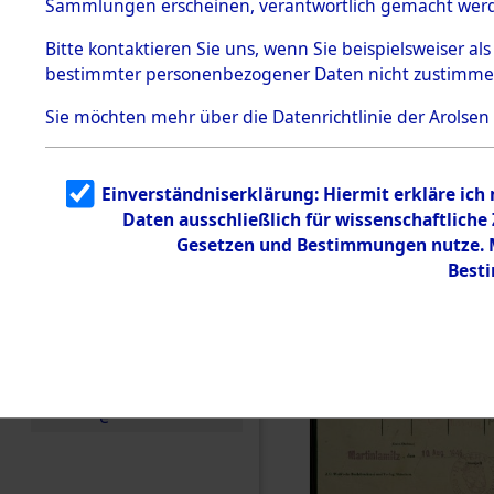
Sammlungen erscheinen, verantwortlich gemacht wer
Todesmärsche
5.3.1 Alliierte
Bitte
kontaktieren
Sie uns, wenn Sie beispielsweiser al
Erhebungen
bestimmter personenbezogener Daten nicht zustimme
zu
Todesmärsch
en
Sie möchten mehr über die Datenrichtlinie der Arolsen
5.3.2
Versuchte
Identifizierun
Einverständniserklärung: Hiermit erkläre ich
g
Daten ausschließlich für wissenschaftlich
5.3.3
Todesmärsch
Gesetzen und Bestimmungen nutze. Mi
e /
Best
Identifikation
unbekannter
Toter
5.3.5
Grabermittlu
ng /
Friedhofsplän
e