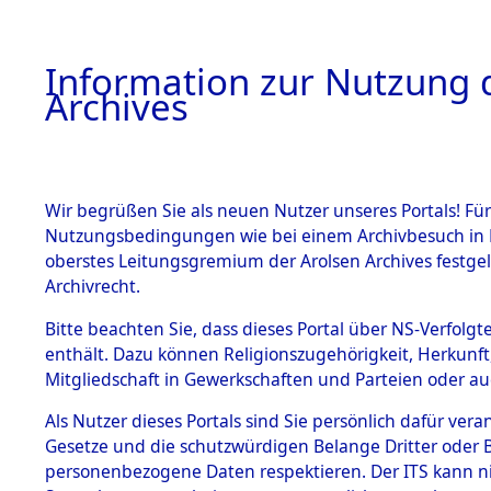
Information zur Nutzung d
Archives
HOME
BESTANDSBESCHREIBUNG
ARCHIVAL
Wir begrüßen Sie als neuen Nutzer unseres Portals! Für
Nutzungsbedingungen wie bei einem Archivbesuch in B
oberstes Leitungsgremium der Arolsen Archives festg
Archivrecht.
BESTÄNDE
Bitte beachten Sie, dass dieses Portal über NS-Verfolgte
Ermittlung
enthält. Dazu können Religionszugehörigkeit, Herkunf
Mitgliedschaft in Gewerkschaften und Parteien oder auc
1.
Gardelege
Inhaftierungsdoku
mente
Als Nutzer dieses Portals sind Sie persönlich dafür vera
(84603949
Gesetze und die schutzwürdigen Belange Dritter oder B
5. Verschiedenes
personenbezogene Daten respektieren. Der ITS kann nic
5.3