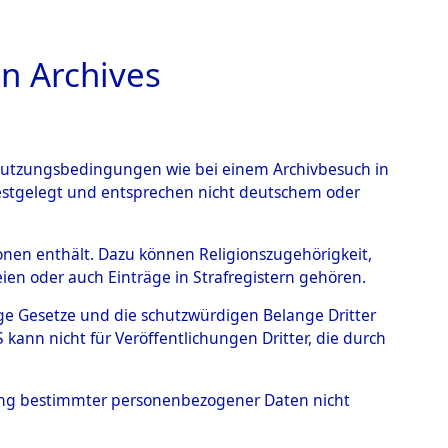
n Archives
TIONS ONLINE
n Nutzungsbedingungen wie bei einem Archivbesuch in
festgelegt und entsprechen nicht deutschem oder
Muschenried.
→
0001
rsonen enthält. Dazu können Religionszugehörigkeit,
en oder auch Einträge in Strafregistern gehören.
tige Gesetze und die schutzwürdigen Belange Dritter
ann nicht für Veröffentlichungen Dritter, die durch
hung bestimmter personenbezogener Daten nicht