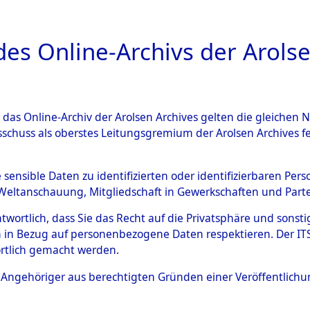
a
A
es Online-Archivs der Arolse
DIGITAL COLLEC
r das Online-Archiv der Arolsen Archives gelten die gleiche
ESCHREIBUNG
ARCHIVALE
ÜBERSICHT
BILD
sschuss als oberstes Leitungsgremium der Arolsen Archives 
gen zu den Orten Kemnath - 
e sensible Daten zu identifizierten oder identifizierbaren Pe
Weltanschauung, Mitgliedschaft in Gewerkschaften und Partei
)
→
0002 (84604182)
antwortlich, dass Sie das Recht auf die Privatsphäre und sons
 in Bezug auf personenbezogene Daten respektieren. Der ITS k
rtlich gemacht werden.
0002 (84604182)
ls Angehöriger aus berechtigten Gründen einer Veröffentlic