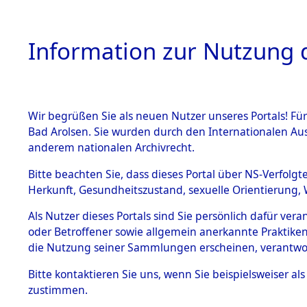
Information zur Nutzung d
Wir begrüßen Sie als neuen Nutzer unseres Portals! Fü
HOME
BESTANDSB
Bad Arolsen. Sie wurden durch den Internationalen Au
anderem nationalen Archivrecht.
BESTÄNDE
Ermittlun
Bitte beachten Sie, dass dieses Portal über NS-Verfolgt
Herkunft, Gesundheitszustand, sexuelle Orientierung, 
1.
(84604179
Inhaftierungsdoku
Als Nutzer dieses Portals sind Sie persönlich dafür ver
mente
oder Betroffener sowie allgemein anerkannte Praktiken
5. Verschiedenes
die Nutzung seiner Sammlungen erscheinen, verantwo
5.3
Bitte
kontaktieren
Sie uns, wenn Sie beispielsweiser a
Todesmärsche
zustimmen.
5.3.1 Alliierte
Erhebungen