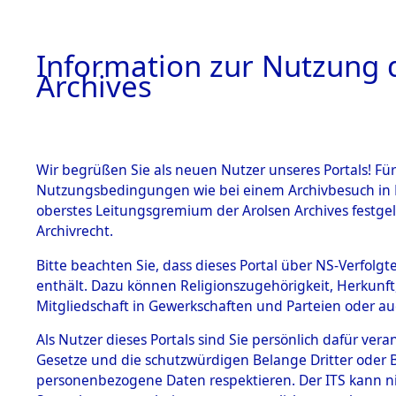
Information zur Nutzung d
Archives
HOME
BESTANDSBESCHREIBUNG
ARCHIVAL
Wir begrüßen Sie als neuen Nutzer unseres Portals! Für
Nutzungsbedingungen wie bei einem Archivbesuch in B
oberstes Leitungsgremium der Arolsen Archives festg
Archivrecht.
BESTÄNDE
Bitte beachten Sie, dass dieses Portal über NS-Verfolgte
Ermittlung
enthält. Dazu können Religionszugehörigkeit, Herkunf
Mitgliedschaft in Gewerkschaften und Parteien oder auc
1.
Kemnath -
Inhaftierungsdoku
mente
Als Nutzer dieses Portals sind Sie persönlich dafür vera
(84604179
Gesetze und die schutzwürdigen Belange Dritter oder B
5. Verschiedenes
personenbezogene Daten respektieren. Der ITS kann nic
5.3