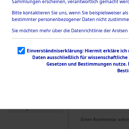
Sammlungen erscheinen, verantwortlich gemacht wer
Todesmärsche
5.3.1 Alliierte
Bitte
kontaktieren
Sie uns, wenn Sie beispielsweiser al
Erhebungen
bestimmter personenbezogener Daten nicht zustimme
zu
Todesmärsch
en
Sie möchten mehr über die Datenrichtlinie der Arolsen
5.3.2
Versuchte
Identifizierun
Einverständniserklärung: Hiermit erkläre ich
g
Daten ausschließlich für wissenschaftlic
5.3.3
Todesmärsch
Gesetzen und Bestimmungen nutze. M
e /
Best
Identifikation
unbekannter
Toter
5.3.5
Grabermittlu
ng /
Friedhofsplän
e
Einen Kommentar schr