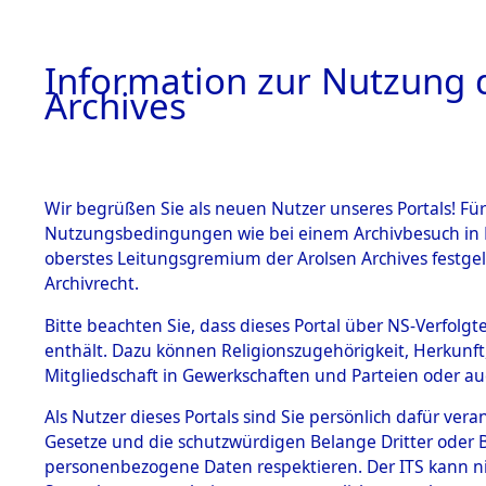
Information zur Nutzung d
Archives
HOME
BESTANDSBESCHREIBUNG
ARCHIVAL
Wir begrüßen Sie als neuen Nutzer unseres Portals! Für
Nutzungsbedingungen wie bei einem Archivbesuch in B
oberstes Leitungsgremium der Arolsen Archives festg
Archivrecht.
BESTÄNDE
Bitte beachten Sie, dass dieses Portal über NS-Verfolgte
Ermittlung
enthält. Dazu können Religionszugehörigkeit, Herkunf
Mitgliedschaft in Gewerkschaften und Parteien oder auc
1.
Kemnath -
Inhaftierungsdoku
mente
Als Nutzer dieses Portals sind Sie persönlich dafür vera
(84604179
Gesetze und die schutzwürdigen Belange Dritter oder B
5. Verschiedenes
personenbezogene Daten respektieren. Der ITS kann nic
5.3