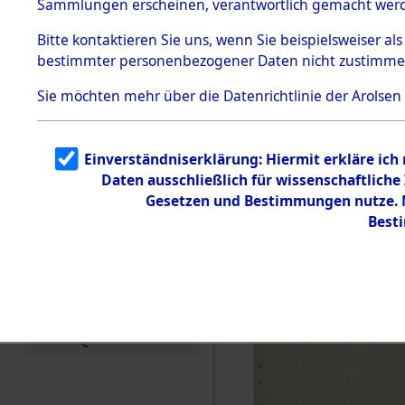
Sammlungen erscheinen, verantwortlich gemacht wer
Todesmärsche
5.3.1 Alliierte
Bitte
kontaktieren
Sie uns, wenn Sie beispielsweiser al
Erhebungen
bestimmter personenbezogener Daten nicht zustimme
zu
Todesmärsch
en
Sie möchten mehr über die Datenrichtlinie der Arolsen
5.3.2
Versuchte
Identifizierun
Einverständniserklärung: Hiermit erkläre ich
g
Daten ausschließlich für wissenschaftlic
5.3.3
Todesmärsch
Gesetzen und Bestimmungen nutze. M
e /
Best
Identifikation
unbekannter
Toter
5.3.5
Grabermittlu
ng /
Friedhofsplän
e