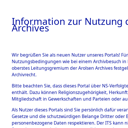
Information zur Nutzung d
Archives
HOME
BESTANDSBESCHREIBUNG
ARCHIVAL
Wir begrüßen Sie als neuen Nutzer unseres Portals! Für
Nutzungsbedingungen wie bei einem Archivbesuch in B
oberstes Leitungsgremium der Arolsen Archives festg
Archivrecht.
BESTÄNDE
Bitte beachten Sie, dass dieses Portal über NS-Verfolgte
Ermittlung
enthält. Dazu können Religionszugehörigkeit, Herkunf
Mitgliedschaft in Gewerkschaften und Parteien oder auc
1.
Kemnath -
Inhaftierungsdoku
mente
Als Nutzer dieses Portals sind Sie persönlich dafür vera
(84604179
Gesetze und die schutzwürdigen Belange Dritter oder B
5. Verschiedenes
personenbezogene Daten respektieren. Der ITS kann nic
5.3