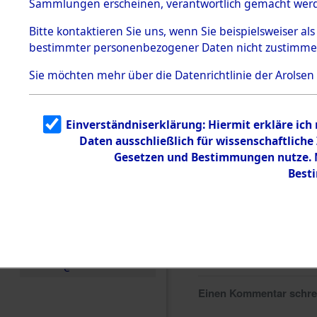
Sammlungen erscheinen, verantwortlich gemacht wer
Todesmärsche
5.3.1 Alliierte
Bitte
kontaktieren
Sie uns, wenn Sie beispielsweiser al
Erhebungen
bestimmter personenbezogener Daten nicht zustimme
zu
Todesmärsch
en
Sie möchten mehr über die Datenrichtlinie der Arolsen
5.3.2
Versuchte
Identifizierun
Einverständniserklärung: Hiermit erkläre ich
g
Daten ausschließlich für wissenschaftlic
5.3.3
Todesmärsch
Gesetzen und Bestimmungen nutze. M
e /
Best
Identifikation
unbekannter
Toter
5.3.5
Grabermittlu
ng /
Friedhofsplän
e
Einen Kommentar schr